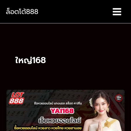
Skip
ล็อตโต้888
to
content
ใหญ่168