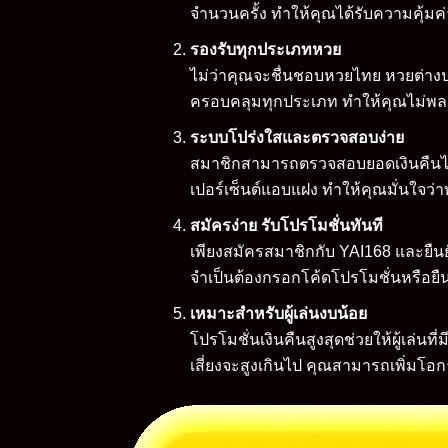
จำนวนครั้ง ทำให้คุณได้รับความคุ้มค่า
รองรับทุกประเภทหวย
ไม่ว่าคุณจะชื่นชอบหวยไทย หวยต่างประ
ครอบคลุมทุกประเภท ทำให้คุณไม่พลา
ระบบโปร่งใสและตรวจสอบง่าย
สมาชิกสามารถตรวจสอบยอดเงินคืนได้
เปอร์เซ็นต์แอบแฝง ทำให้คุณมั่นใจว่าท
สมัครง่าย รับโปรโมชั่นทันที
เพียงสมัครสมาชิกกับ YAI168 และยืนย
จำเป็นต้องกรอกโค้ดโปรโมชั่นหรือยืน
เหมาะสำหรับผู้เล่นงบน้อย
โปรโมชั่นเงินคืนสูงสุดช่วยให้ผู้เล่
เสี่ยงจะสูงเกินไป คุณสามารถเพิ่มโอก