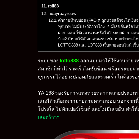
roll88
huayruayreaw
คำถามที่พบบ่อย (FAQ ❓ ถูกหวยแล้วจะได้เงินจริ
ทุกบาท ไม่มีประวัติการโกง 📌 มีเลขอั้นหรือไม่
ฝาก–ถอน ใช้เวลานานหรือไม่? ระบบฝาก–ถอนออโ
บ้าง? มีหวยให้เลือกเล่นครบ เช่น หวยรัฐบาล
LOTTO888 และ LOT888 เว็บหวยออนไลน์ เว็
ระบบของ
lotto888
ออกแบบมาให้ใช้งานง่าย เหมา
สมาชิกก็ทำได้รวดเร็วไม่ซับซ้อน พร้อมระบบฝา
ธุรกรรมได้อย่างปลอดภัยและรวดเร็ว ไม่ต้องรอ
YAI168 รองรับการแทงหวยหลากหลายประเภท ทั้
เล่นมีตัวเลือกมากมายตามความชอบ นอกจากนี้อั
โปร่งใส ไม่หักเปอร์เซ็นต์ และไม่มีเลขอั้น ทำให
เลยตร้าาา