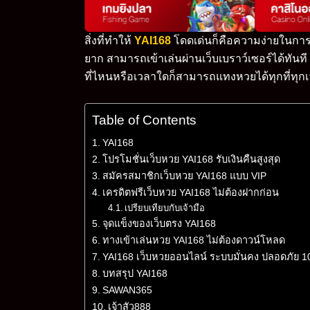
สิ่งที่ทำให้
YAI168
โดดเด่นก็คือความง่ายในการเข
ยาก สามารถเข้าเล่นผ่านเว็บเบราว์เซอร์ได้ทันที 
ที่ไหนหรือเวลาใดก็สามารถแทงหวยได้ทุกที่ทุก
Table of Contents
YAI168
โปรโมชั่นเว็บหวย YAI168 รับเงินคืนสูงสุด
สมัครสมาชิกเว็บหวย YAI168 แบบ VIP
เครดิตฟรีเว็บหวย YAI168 ไม่ต้องฝากก่อน
เปรียบเทียบกับเจ้ามือ
จุดแข็งของเว็บตรง YAI168
ทางเข้าเล่นหวย YAI168 ไม่ต้องดาวน์โหลด
YAI168 เว็บหวยออนไลน์ ระบบมั่นคง ปลอดภัย 
บทสรุป YAI168
SAWAN365
เจ้าสัว888