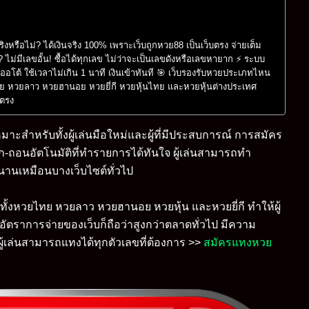
งหรือไม่? ได้เงินจริง 100% เพราะเว็บถูกหวย88 เป็นเว็บตรง จ่ายเต็ม
? ไม่มีเลขอั้น! ซื้อได้ทุกเลข ไม่ว่าจะเป็นเลขดังหรือเลขหายาก ⚡ ระบบ
ต้ ใช้เวลาไม่เกิน 1 นาที เงินเข้าทันที 🎯 เว็บรองรับหวยประเภทไหน
ไทย หวยลาว หวยฮานอย หวยยี่กี หวยหุ้นไทย และหวยหุ้นต่างประเทศ
บตรง
ะสำหรับทั้งผู้เล่นมือใหม่และผู้ที่มีประสบการณ์ การสมัคร
ก-ถอนอัตโนมัติที่ทำรายการได้ทันใจ ผู้เล่นสามารถทำ
นานเหมือนบางเว็บไซต์ทั่วไป
งหวยไทย หวยลาว หวยฮานอย หวยหุ้น และหวยยี่กี ทำให้ผู้
ตราการจ่ายของเว็บก็ถือว่าสูงกว่าตลาดทั่วไป มีความ
้ผู้เล่นสามารถแทงได้ทุกตัวเลขที่ต้องการ
>>
สมัครแทงหวย