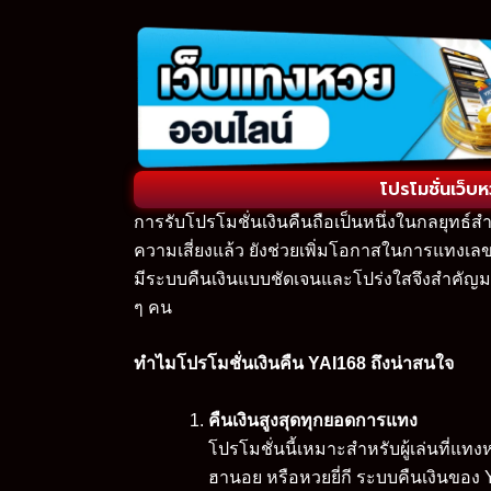
โปรโมชั่นเว็บ
การรับโปรโมชั่นเงินคืนถือเป็นหนึ่งในกลยุท
ความเสี่ยงแล้ว ยังช่วยเพิ่มโอกาสในการแทงเ
มีระบบคืนเงินแบบชัดเจนและโปร่งใสจึงสำคัญ
ๆ คน
ทำไมโปรโมชั่นเงินคืน YAI168 ถึงน่าสนใจ
คืนเงินสูงสุดทุกยอดการแทง
โปรโมชั่นนี้เหมาะสำหรับผู้เล่นที่แ
ฮานอย หรือหวยยี่กี ระบบคืนเงินของ 