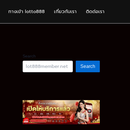
ทางเข้า lotto888
เกี่ยวกับเรา
ติดต่อเรา
Search
Search