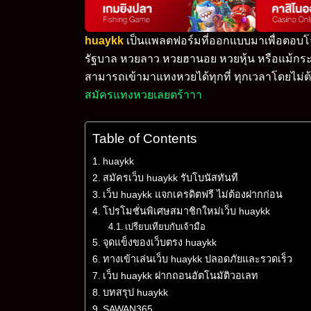
huaykk
เป็นแพลตฟอร์มที่ออกแบบมาเพื่อตอบโจทย
รัฐบาล หวยลาว หวยฮานอย หวยหุ้น หรือแม้กระทั่งห
สามารถเข้ามาแทงหวยได้ทุกที่ ทุกเวลาโดยไม่ต้อ
สมัครแทงหวยเลยตร้าาา
Table of Contents
huaykk
สมัครเว็บ huaykk รับโบนัสทันที
เว็บ huaykk แจกเครดิตฟรี ไม่ต้องฝากก่อน
โปรโมชั่นพิเศษสมาชิกใหม่เว็บ huaykk
เปรียบเทียบกับเจ้ามือ
จุดแข็งของเว็บตรง huaykk
ทางเข้าเล่นเว็บ huaykk ปลอดภัยและรวดเร็ว
เว็บ huaykk ฝากถอนอัตโนมัติวอเลท
บทสรุป huaykk
SAWAN365