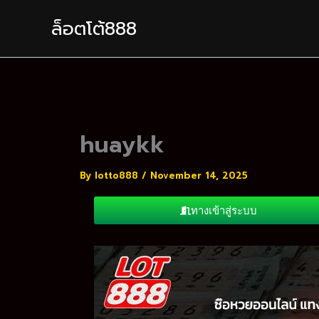
Skip
ล็อตโต้888
to
content
huaykk
By
lotto888
/
November 14, 2025
ทางเข้าสู่ระบบ