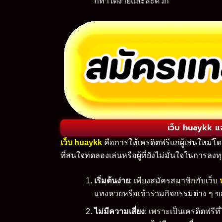
ก็ทำได้ง่ายและสะดวก
เว็บ huaykk แ
เว็บ huaykk
คือการให้เครดิตฟรีแก่ผู้เล่นใหม่โด
ที่สนใจทดลองเล่นหรือผู้ที่ยังไม่มั่นใจในการลงทุ
เริ่มต้นง่าย
: เพียงสมัครสมาชิกกับเว็บ
แทงหวยหรือเข้าร่วมกิจกรรมต่าง ๆ ขอ
ไม่มีความเสี่ยง
: เพราะเป็นเครดิตฟรีที