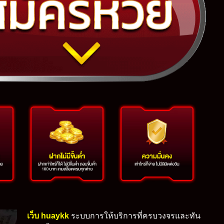
เว็บ huaykk
ระบบการให้บริการที่ครบวงจรและทัน