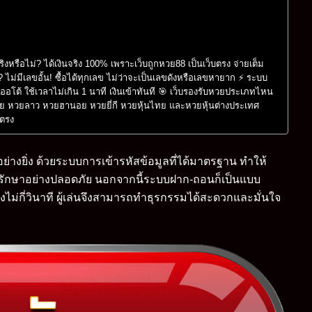
งหรือไม่? ได้เงินจริง 100% เพราะเว็บถูกหวย88 เป็นเว็บตรง จ่ายเต็ม
? ไม่มีเลขอั้น! ซื้อได้ทุกเลข ไม่ว่าจะเป็นเลขดังหรือเลขหายาก ⚡ ระบบ
ต้ ใช้เวลาไม่เกิน 1 นาที เงินเข้าทันที 🎯 เว็บรองรับหวยประเภทไหน
ไทย หวยลาว หวยฮานอย หวยยี่กี หวยหุ้นไทย และหวยหุ้นต่างประเทศ
บตรง
่างยิ่ง ด้วยระบบการเข้ารหัสข้อมูลที่ได้มาตรฐาน ทำให้
ก็บรักษาอย่างปลอดภัย นอกจากนี้ระบบฝาก-ถอนก็เป็นแบบ
งไม่กี่วินาที ผู้เล่นจึงสามารถทำธุรกรรมได้สะดวกและมั่นใจ