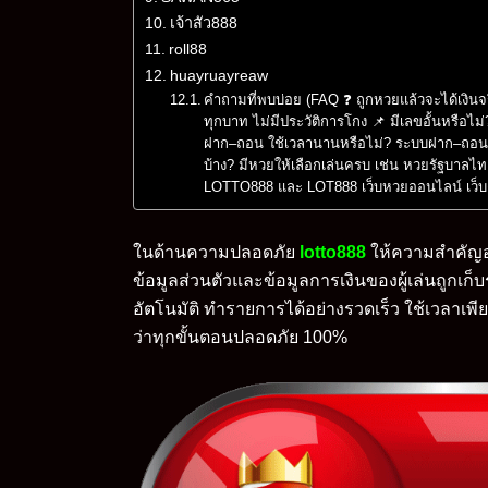
เจ้าสัว888
roll88
huayruayreaw
คำถามที่พบบ่อย (FAQ ❓ ถูกหวยแล้วจะได้เงินจริ
ทุกบาท ไม่มีประวัติการโกง 📌 มีเลขอั้นหรือไม่
ฝาก–ถอน ใช้เวลานานหรือไม่? ระบบฝาก–ถอนออโ
บ้าง? มีหวยให้เลือกเล่นครบ เช่น หวยรัฐบาล
LOTTO888 และ LOT888 เว็บหวยออนไลน์ เว็
ในด้านความปลอดภัย
lotto888
ให้ความสำคัญอย
ข้อมูลส่วนตัวและข้อมูลการเงินของผู้เล่นถูกเ
อัตโนมัติ ทำรายการได้อย่างรวดเร็ว ใช้เวลาเพีย
ว่าทุกขั้นตอนปลอดภัย 100%