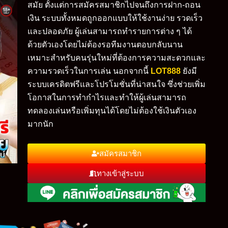
สมัย ตั้งแต่การสมัครสมาชิกไปจนถึงการฝาก-ถอน
เงิน ระบบทั้งหมดถูกออกแบบให้ใช้งานง่าย รวดเร็ว
และปลอดภัย ผู้เล่นสามารถทำรายการต่าง ๆ ได้
ด้วยตัวเองโดยไม่ต้องรอทีมงานตอบกลับนาน
เหมาะสำหรับคนรุ่นใหม่ที่ต้องการความสะดวกและ
ความรวดเร็วในการเล่น นอกจากนี้
LOT888
ยังมี
ระบบเครดิตฟรีและโปรโมชั่นที่น่าสนใจ ซึ่งช่วยเพิ่ม
โอกาสในการทำกำไรและทำให้ผู้เล่นสามารถ
ทดลองเล่นหรือเพิ่มทุนได้โดยไม่ต้องใช้เงินตัวเอง
มากนัก
สมัครสมาชิก
ทางเข้าสู่ระบบ