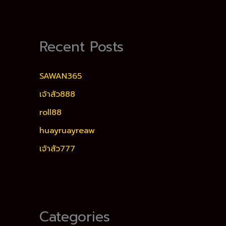
Recent Posts
SAWAN365
เจ้าสัว888
roll88
huayruayreaw
เจ้าสัว777
Categories