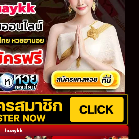
huaykk