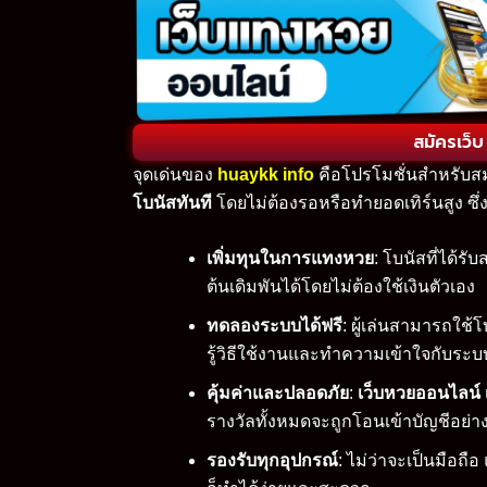
สมัครเว็บ
จุดเด่นของ
huaykk info
คือโปรโมชั่นสำหรับสมา
โบนัสทันที
โดยไม่ต้องรอหรือทำยอดเทิร์นสูง ซึ่
เพิ่มทุนในการแทงหวย
: โบนัสที่ได้ร
ต้นเดิมพันได้โดยไม่ต้องใช้เงินตัวเอง
ทดลองระบบได้ฟรี
: ผู้เล่นสามารถใช
รู้วิธีใช้งานและทำความเข้าใจกับระบ
คุ้มค่าและปลอดภัย
:
เว็บหวยออนไลน์
รางวัลทั้งหมดจะถูกโอนเข้าบัญชีอย่
รองรับทุกอุปกรณ์
: ไม่ว่าจะเป็นมือถ