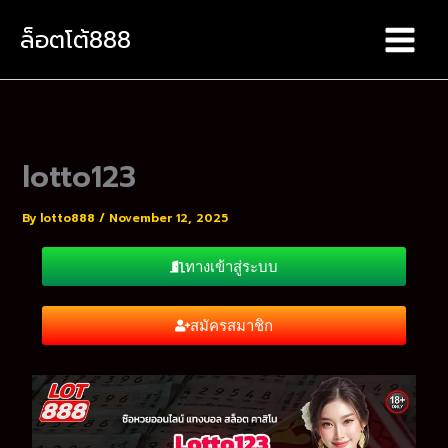
Skip
ล็อตโต้888
to
content
lotto123
By
lotto888
/
November 12, 2025
ทางเข้าสู่ระบบ
สมัครสมาชิก