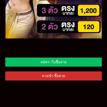
สมัคร เว็บซื้อหวย
ทางเข้า ซื้อหวย