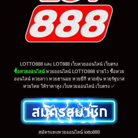
LOTTO888 และ LOT888 เว็บหวยออนไลน์ เว็บตรง
ซื้อหวยออนไลน์
หวยออนไลน์
LOTTO888
จ่ายไว
ซื้อหวย
ออนไลน์
หวยลาว หวยฮานอย หวยยี่กี หวยหุ้น หวยรัฐบาล
หวยไทย ให้ราคาสูง
เว็บหวยออนไลน์ เว็บตรง
✅
สมัครแทงหวยออนไลน์ lotto888