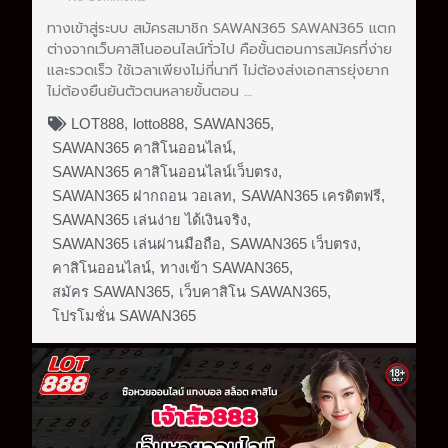
ทางเข้าสู่ระบบ สมัครสมาชิก SAWAN365 SAWAN365 แตก
ต่างจากเว็บคาสิโนออนไลน์ทั่วไป คือขั้นตอนการสมัครที่ง่าย
และรวดเร็ว ใช้เวลาเพียงไม่กี่นาที ไม่ต้องส่งเอกสารยุ่งยาก
ไม่ต้องยืนยันตัวตนหลายขั้นตอน …
LOT888
,
lotto888
,
SAWAN365
,
SAWAN365 คาสิโนออนไลน์
,
SAWAN365 คาสิโนออนไลน์เว็บตรง
,
SAWAN365 ฝากถอน วอเลท
,
SAWAN365 เครดิตฟรี
,
SAWAN365 เล่นง่าย ได้เงินจริง
,
SAWAN365 เล่นผ่านมือถือ
,
SAWAN365 เว็บตรง
,
คาสิโนออนไลน์
,
ทางเข้า SAWAN365
,
สมัคร SAWAN365
,
เว็บคาสิโน SAWAN365
,
โปรโมชั่น SAWAN365