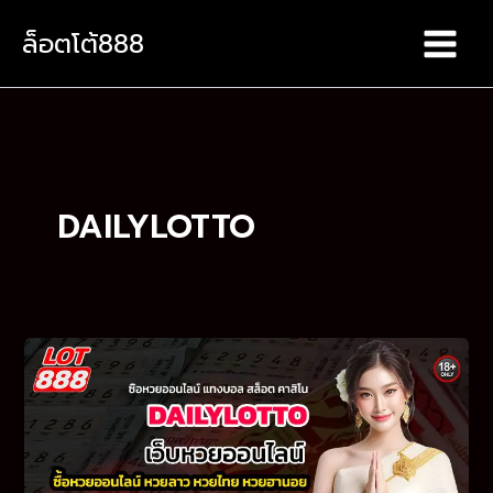
Skip
ล็อตโต้888
to
content
DAILYLOTTO