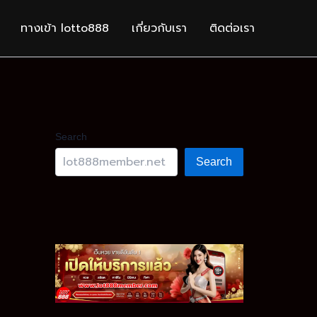
ทางเข้า lotto888
เกี่ยวกับเรา
ติดต่อเรา
Search
Search