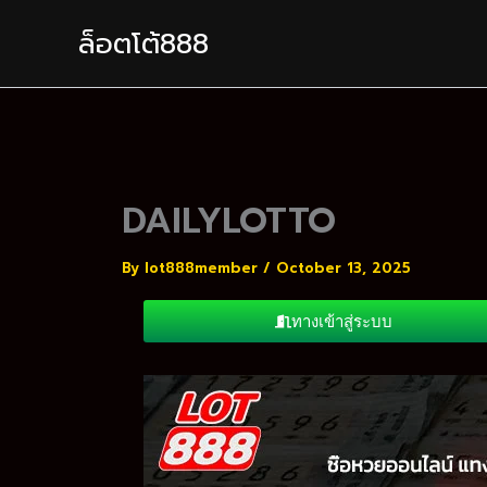
Skip
ล็อตโต้888
to
content
DAILYLOTTO
By
lot888member
/
October 13, 2025
ทางเข้าสู่ระบบ