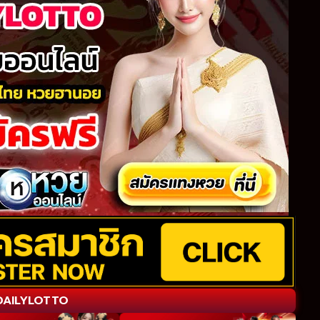
DAILYLOTTO