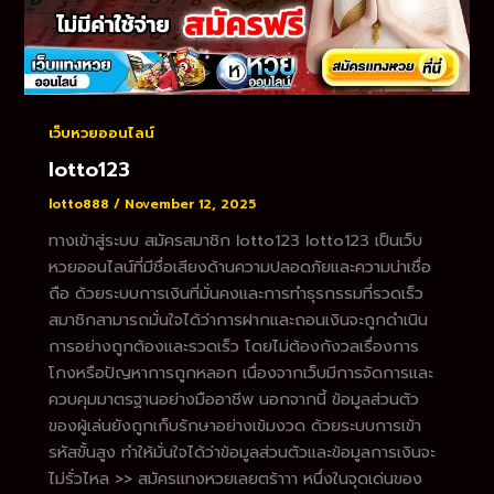
เว็บหวยออนไลน์
lotto123
lotto888
/
November 12, 2025
ทางเข้าสู่ระบบ สมัครสมาชิก lotto123 lotto123 เป็นเว็บ
หวยออนไลน์ที่มีชื่อเสียงด้านความปลอดภัยและความน่าเชื่อ
ถือ ด้วยระบบการเงินที่มั่นคงและการทำธุรกรรมที่รวดเร็ว
สมาชิกสามารถมั่นใจได้ว่าการฝากและถอนเงินจะถูกดำเนิน
การอย่างถูกต้องและรวดเร็ว โดยไม่ต้องกังวลเรื่องการ
โกงหรือปัญหาการถูกหลอก เนื่องจากเว็บมีการจัดการและ
ควบคุมมาตรฐานอย่างมืออาชีพ นอกจากนี้ ข้อมูลส่วนตัว
ของผู้เล่นยังถูกเก็บรักษาอย่างเข้มงวด ด้วยระบบการเข้า
รหัสขั้นสูง ทำให้มั่นใจได้ว่าข้อมูลส่วนตัวและข้อมูลการเงินจะ
ไม่รั่วไหล >> สมัครแทงหวยเลยตร้าาา หนึ่งในจุดเด่นของ