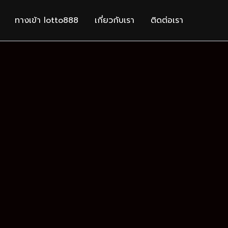
ทางเข้า lotto888
เกี่ยวกับเรา
ติดต่อเรา