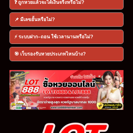
❓ ถูกหวยแล้วจะได้เงินจริงหรือไม่?
📌 มีเลขอั้นหรือไม่?
⚡ ระบบฝาก–ถอน ใช้เวลานานหรือไม่?
🎯 เว็บรองรับหวยประเภทไหนบ้าง?