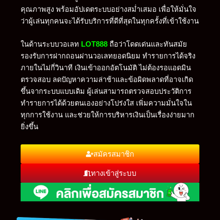
คุณภาพสูง พร้อมอัปเดตระบบอย่างสม่ำเสมอ เพื่อให้มั่นใจ
ว่าผู้เล่นทุกคนจะได้รับบริการที่ดีที่สุดในทุกครั้งที่เข้าใช้งาน
ในด้านระบบวอเลท
LOT888
ถือว่าโดดเด่นและทันสมัย
รองรับการฝากถอนผ่านวอเลทยอดนิยม ทำรายการได้จริง
ภายในไม่กี่วินาที เงินเข้าออกอัตโนมัติ ไม่ต้องรอแอดมิน
ตรวจสอบ ลดปัญหาความล่าช้าและข้อผิดพลาดที่อาจเกิด
ขึ้นจากระบบแบบเดิม ผู้เล่นสามารถตรวจสอบประวัติการ
ทำรายการได้ด้วยตนเองอย่างโปร่งใส เพิ่มความมั่นใจใน
ทุกการใช้งาน และช่วยให้การบริหารเงินเป็นเรื่องง่ายมาก
ยิ่งขึ้น
สมัครสมาชิก
ทางเข้าสู่ระบบ