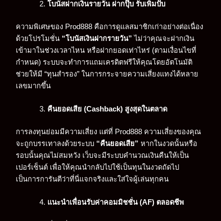
โบนัสฝากเงินรายวัน ฝากปุ๊บ รับเพิ่มปั๊บ
ความพิเศษของ Prod888 คือการดูแลสมาชิกเก่าอย่างต่อเนื่อง
ด้วยโปรโมชั่น
“โบนัสเงินฝากรายวัน”
ไม่ว่าคุณจะฝากเงิน
เข้ามาในช่วงเวลาไหน หรือฝากยอดเท่าไหร่ (ตามเงื่อนไขที่
กำหนด) ระบบจะทำการแถมเครดิตฟรีให้คุณโดยอัตโนมัติ
ช่วยให้มี “ทุนสำรอง” ในการกระจายความเสี่ยงแทงได้หลาย
เลขมากขึ้น
คืนยอดเสีย (Cashback) สูงสุดในตลาด
การลงทุนย่อมมีความเสี่ยง แต่ที่ Prod888 ความเสี่ยงของคุณ
จะถูกบรรเทาลงด้วยระบบ
“คืนยอดเสีย”
หากในงวดนั้นหรือ
รอบนั้นคุณไม่สมหวัง เว็บจะมีระบบคำนวณเงินคืนให้เป็น
เปอร์เซ็นต์ เพื่อให้คุณนำกลับไปใช้เป็นทุนในงวดถัดไป
เป็นการการันตีว่าที่นี่แจกจริงและใส่ใจผู้เล่นทุกคน
แนะนำเพื่อนรับค่าคอมมิชชั่น (AF) ตลอดชีพ