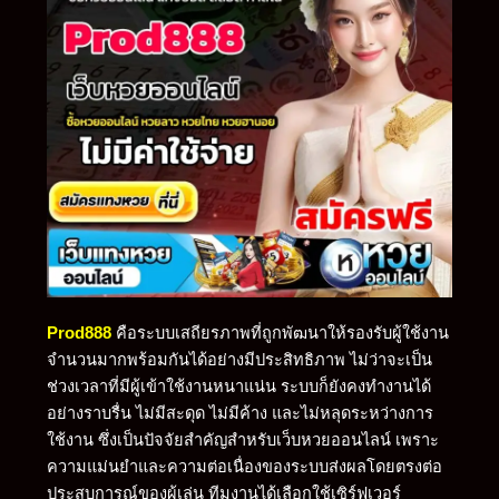
Prod888
คือระบบเสถียรภาพที่ถูกพัฒนาให้รองรับผู้ใช้งาน
จำนวนมากพร้อมกันได้อย่างมีประสิทธิภาพ ไม่ว่าจะเป็น
ช่วงเวลาที่มีผู้เข้าใช้งานหนาแน่น ระบบก็ยังคงทำงานได้
อย่างราบรื่น ไม่มีสะดุด ไม่มีค้าง และไม่หลุดระหว่างการ
ใช้งาน ซึ่งเป็นปัจจัยสำคัญสำหรับเว็บหวยออนไลน์ เพราะ
ความแม่นยำและความต่อเนื่องของระบบส่งผลโดยตรงต่อ
ประสบการณ์ของผู้เล่น ทีมงานได้เลือกใช้เซิร์ฟเวอร์