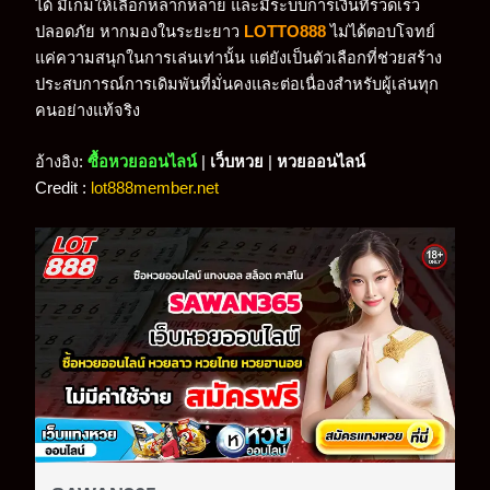
ได้ มีเกมให้เลือกหลากหลาย และมีระบบการเงินที่รวดเร็ว
ปลอดภัย หากมองในระยะยาว
LOTTO888
ไม่ได้ตอบโจทย์
แค่ความสนุกในการเล่นเท่านั้น แต่ยังเป็นตัวเลือกที่ช่วยสร้าง
ประสบการณ์การเดิมพันที่มั่นคงและต่อเนื่องสำหรับผู้เล่นทุก
คนอย่างแท้จริง
อ้างอิง:
ซื้อหวยออนไลน์
|
เว็บหวย
|
หวยออนไลน์
Credit :
lot888member.net