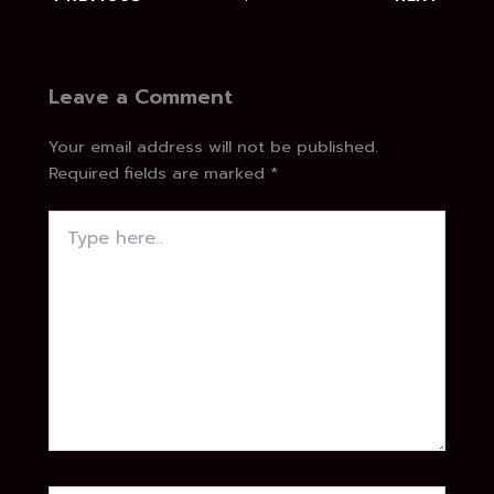
Leave a Comment
Your email address will not be published.
Required fields are marked
*
Type
here..