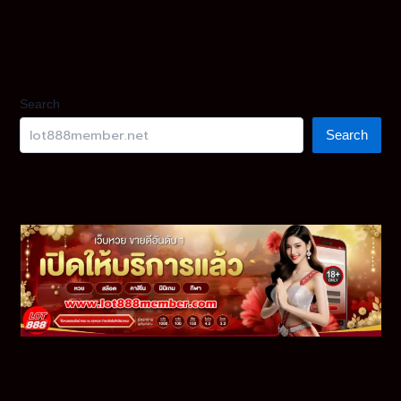
Search
Search