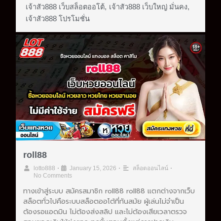
เจ้าสัว888 เว็บสล็อตออโต้
,
เจ้าสัว888 เว็บใหญ่ มั่นคง
,
เจ้าสัว888 โปรโมชั่น
roll88
•
•
•
lotto888
January 15, 2026
สล็อตออนไลน์
No Comments
ทางเข้าสู่ระบบ สมัครสมาชิก roll88 roll88 แตกต่างจากเว็บ
สล็อตทั่วไปคือระบบสล็อตออโต้ที่ทันสมัย ผู้เล่นไม่จำเป็น
ต้องรอแอดมิน ไม่ต้องส่งสลิป และไม่ต้องเสียเวลาตรวจ