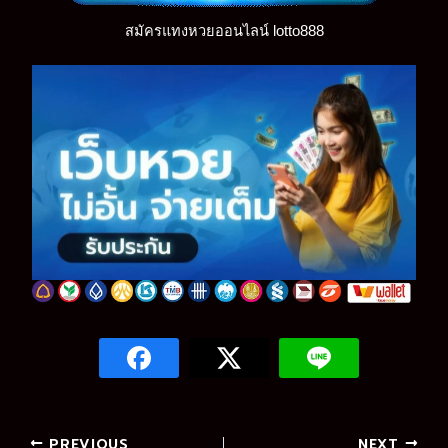
สมัครแทงหวยออนไลน์ lotto888
PREVIOUS
NEXT