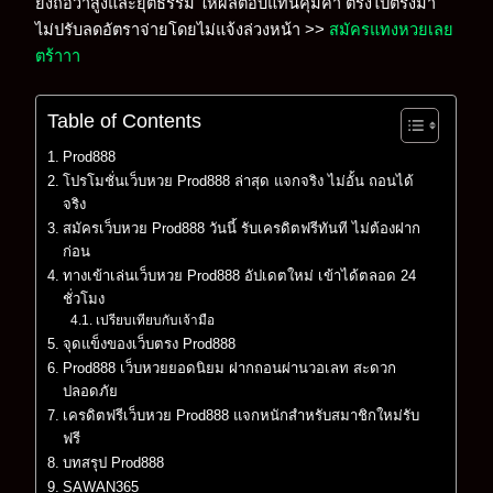
ยังถือว่าสูงและยุติธรรม ให้ผลตอบแทนคุ้มค่า ตรงไปตรงมา
ไม่ปรับลดอัตราจ่ายโดยไม่แจ้งล่วงหน้า
>>
สมัครแทงหวยเลย
ตร้าาา
Table of Contents
Prod888
โปรโมชั่นเว็บหวย Prod888 ล่าสุด แจกจริง ไม่อั้น ถอนได้
จริง
สมัครเว็บหวย Prod888 วันนี้ รับเครดิตฟรีทันที ไม่ต้องฝาก
ก่อน
ทางเข้าเล่นเว็บหวย Prod888 อัปเดตใหม่ เข้าได้ตลอด 24
ชั่วโมง
เปรียบเทียบกับเจ้ามือ
จุดแข็งของเว็บตรง Prod888
Prod888 เว็บหวยยอดนิยม ฝากถอนผ่านวอเลท สะดวก
ปลอดภัย
เครดิตฟรีเว็บหวย Prod888 แจกหนักสำหรับสมาชิกใหม่รับ
ฟรี
บทสรุป Prod888
SAWAN365