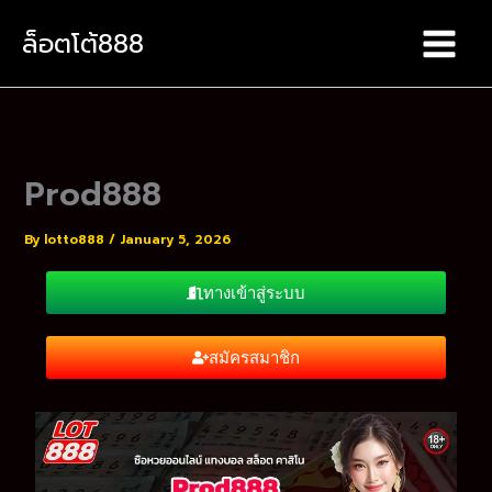
Skip
ล็อตโต้888
to
content
Prod888
By
lotto888
/
January 5, 2026
ทางเข้าสู่ระบบ
สมัครสมาชิก