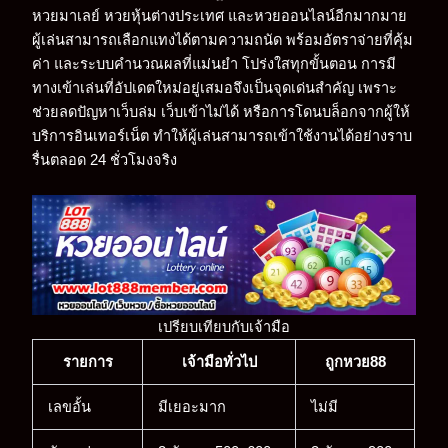
หวยมาเลย์ หวยหุ้นต่างประเทศ และหวยออนไลน์อีกมากมาย
ผู้เล่นสามารถเลือกแทงได้ตามความถนัด พร้อมอัตราจ่ายที่คุ้ม
ค่า และระบบคำนวณผลที่แม่นยำ โปร่งใสทุกขั้นตอน การมี
ทางเข้าเล่นที่อัปเดตใหม่อยู่เสมอจึงเป็นจุดเด่นสำคัญ เพราะ
ช่วยลดปัญหาเว็บล่ม เว็บเข้าไม่ได้ หรือการโดนบล็อกจากผู้ให้
บริการอินเทอร์เน็ต ทำให้ผู้เล่นสามารถเข้าใช้งานได้อย่างราบ
รื่นตลอด 24 ชั่วโมงจริง
เปรียบเทียบกับเจ้ามือ
รายการ
เจ้ามือทั่วไป
ถูกหวย88
เลขอั้น
มีเยอะมาก
ไม่มี