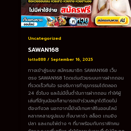
Uncategorized
SAWAN168
lotto888
/
September 16, 2025
ทางเข้าสู่ระบบ สมัครสมาชิก SAWAN168 เว็บ
ตรง SAWAN168 โดดเด่นด้วยระบบการฝากถอน
ที่รวดเร็วทันใจ รองรับการทำธุรกรรมได้ตลอด
24 ชั่วโมง และไม่มีขั้นต่ำในการฝากถอน ทำให้ผู้
เล่นที่มีทุนน้อยก็สามารถเข้าร่วมสนุกได้โดยไม่
ต้องกังวล นอกจากนี้ยังมีเกมคาสิโนออนไลน์
หลากหลายรูปแบบ ทั้งบาคาร่า สล็อต เกมยิง
ปลา และเกมไพ่ต่าง ๆ ที่มาพร้อมกับกราฟิกคม