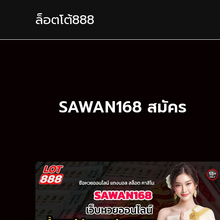
Skip
ล็อตโต้888
to
content
SAWAN168 สมัคร