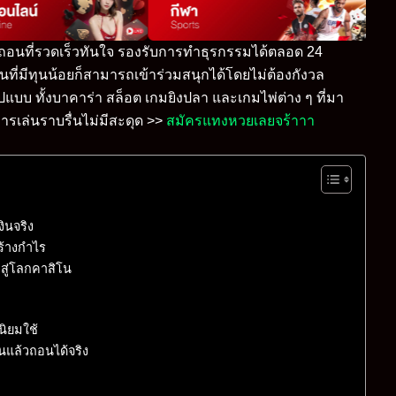
อนที่รวดเร็วทันใจ รองรับการทำธุรกรรมได้ตลอด 24
่นที่มีทุนน้อยก็สามารถเข้าร่วมสนุกได้โดยไม่ต้องกังวล
บบ ทั้งบาคาร่า สล็อต เกมยิงปลา และเกมไพ่ต่าง ๆ ที่มา
รเล่นราบรื่นไม่มีสะดุด
>>
สมัครแทงหวยเลยจร้าาา
ินจริง
ร้างกำไร
สู่โลกคาสิโน
นิยมใช้
นแล้วถอนได้จริง