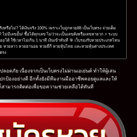
งหรือไม่? ได้เงินจริง 100% เพราะเว็บถูกหวย88 เป็นเว็บตรง จ่ายเต็ม
? ไม่มีเลขอั้น! ซื้อได้ทุกเลข ไม่ว่าจะเป็นเลขดังหรือเลขหายาก ⚡ ระบบ
ต้ ใช้เวลาไม่เกิน 1 นาที เงินเข้าทันที 🎯 เว็บรองรับหวยประเภทไหน
ไทย หวยลาว หวยฮานอย หวยยี่กี หวยหุ้นไทย และหวยหุ้นต่างประเทศ
บตรง
ดภัย เนื่องจากเป็นเว็บตรงไม่ผ่านเอเย่นต์ ทำให้ผู้เล่น
รปกป้องอย่างดี อีกทั้งยังมีทีมงานมืออาชีพคอยดูแลและให้
็สามารถติดต่อเพื่อขอความช่วยเหลือได้ทันที