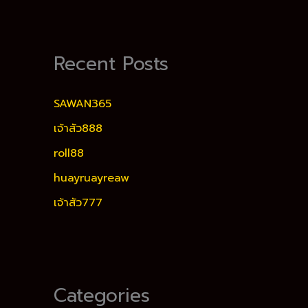
Recent Posts
SAWAN365
เจ้าสัว888
roll88
huayruayreaw
เจ้าสัว777
Categories