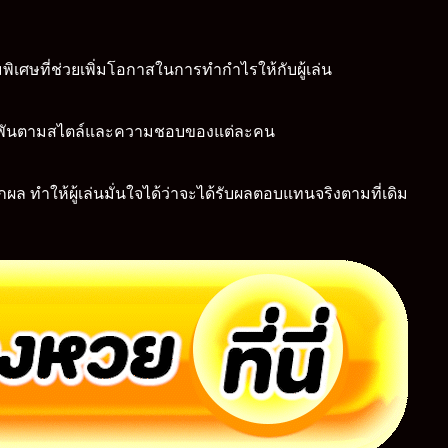
พิเศษที่ช่วยเพิ่มโอกาสในการทำกำไรให้กับผู้เล่น
เดิมพันตามสไตล์และความชอบของแต่ละคน
ผล ทำให้ผู้เล่นมั่นใจได้ว่าจะได้รับผลตอบแทนจริงตามที่เดิม