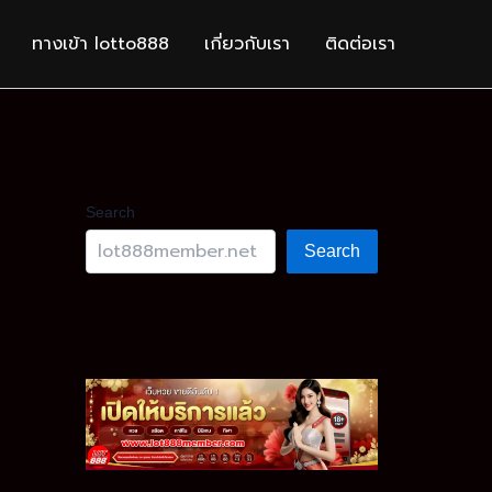
ทางเข้า lotto888
เกี่ยวกับเรา
ติดต่อเรา
Search
Search