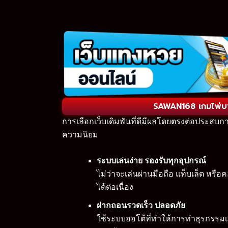
SAWAN168 เกมไพ่บาคา
การเลือกเว็บเดิมพันที่ดีมีผลโดยตรงต่อประสบกา
ความนิยม
ระบบเล่นง่าย รองรับทุกอุปกรณ์
ไม่ว่าจะเล่นผ่านมือถือ แท็บเล็ต หรื
ได้ต่อเนื่อง
ฝากถอนรวดเร็ว ปลอดภัย
ใช้ระบบออโต้ที่ทำให้การทำธุรกรรมเ