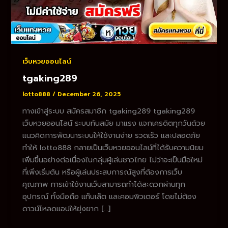
เว็บหวยออนไลน์
tgaking289
lotto888
/
December 26, 2025
ทางเข้าสู่ระบบ สมัครสมาชิก tgaking289 tgaking289
เว็บหวยออนไลน์ ระบบทันสมัย มาแรง แจกเครดิตทุกวันด้วย
แนวคิดการพัฒนาระบบให้ใช้งานง่าย รวดเร็ว และปลอดภัย
ทำให้ lotto888 กลายเป็นเว็บหวยออนไลน์ที่ได้รับความนิยม
เพิ่มขึ้นอย่างต่อเนื่องในกลุ่มผู้เล่นชาวไทย ไม่ว่าจะเป็นมือใหม่
ที่เพิ่งเริ่มต้น หรือผู้เล่นประสบการณ์สูงที่ต้องการเว็บ
คุณภาพ การเข้าใช้งานเว็บสามารถทำได้สะดวกผ่านทุก
อุปกรณ์ ทั้งมือถือ แท็บเล็ต และคอมพิวเตอร์ โดยไม่ต้อง
ดาวน์โหลดแอปให้ยุ่งยาก […]