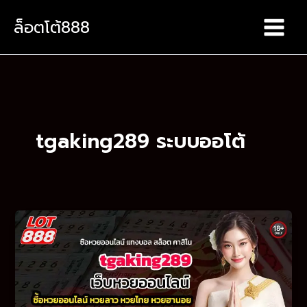
Skip
ล็อตโต้888
to
content
tgaking289 ระบบออโต้