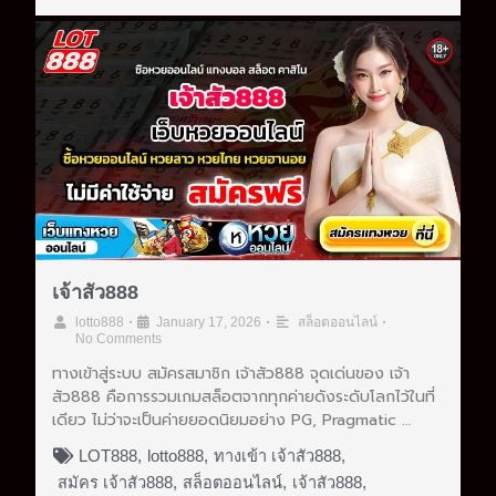
เจ้าสัว888
•
•
•
lotto888
January 17, 2026
สล็อตออนไลน์
No Comments
ทางเข้าสู่ระบบ สมัครสมาชิก เจ้าสัว888 จุดเด่นของ เจ้า
สัว888 คือการรวมเกมสล็อตจากทุกค่ายดังระดับโลกไว้ในที่
เดียว ไม่ว่าจะเป็นค่ายยอดนิยมอย่าง PG, Pragmatic …
LOT888
,
lotto888
,
ทางเข้า เจ้าสัว888
,
สมัคร เจ้าสัว888
,
สล็อตออนไลน์
,
เจ้าสัว888
,