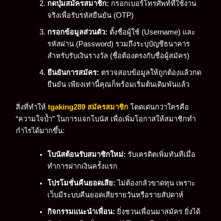
กดปุ่มสมัครสมาชิก:
กรอกเบอร์โทรศัพท์ที่ใช้งาน
จริงเพื่อรับรหัสยืนยัน (OTP)
กรอกข้อมูลส่วนตัว:
ตั้งชื่อผู้ใช้ (Username) และ
รหัสผ่าน (Password) รวมถึงระบุบัญชีธนาคาร
สำหรับรับเงินรางวัล (ชื่อต้องตรงกับชื่อผู้สมัคร)
ยืนยันการสมัคร:
ตรวจสอบข้อมูลให้ถูกต้องแล้วกด
ยืนยัน เพียงเท่านี้คุณก็พร้อมเริ่มต้นเดิมพันแล้ว
สิ่งที่ทำให้
tgaking289 สมัครสมาชิก
โดดเด่นกว่าใครคือ
“ความใจป้ำ” ในการแจกโบนัส เพื่อเพิ่มโอกาสให้สมาชิกทำ
กำไรได้มากขึ้น:
โบนัสต้อนรับสมาชิกใหม่:
รับเครดิตเพิ่มทันทีเมื่อ
ทำการฝากเงินครั้งแรก
โปรโมชั่นคืนยอดเสีย:
ไม่ต้องกลัวขาดทุน เพราะ
เว็บมีระบบคืนยอดเสียรายวันหรือรายสัปดาห์
กิจกรรมแนะนำเพื่อน:
ยิ่งชวนเพื่อนมาสมัคร ยิ่งได้