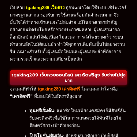
เว็บหวย
tgaking289 เว็บตรง
ถูกพัฒนาโดยใช้ระบบเซิร์ฟเวอร์
มาตรฐานสากล รองรับการใช้งานพร้อมกันจำนวนมาก จึง
มั่นใจได้ว่าทางเข้าเล่นจะไม่ล่มง่าย แม้ในช่วงเวลาสำคัญ
อย่างก่อนปิดรับโพยหรือช่วงประกาศผลหวย ผู้เล่นสามารถ
ล็อกอินเข้าเล่นได้ต่อเนื่อง ไม่สะดุด การส่งโพยรวดเร็ว ระบบ
คำนวณอัตโนมัติแม่นยำ ทำให้ทุกการเดิมพันเป็นไปอย่างราบ
รื่น เหมาะสำหรับทั้งผู้เล่นมือใหม่และผู้เล่นประจำที่ต้องการ
ความรวดเร็วและความเสถียรเป็นหลัก
tgaking289 เว็บหวยออนไลน์ เครดิตฟรีสูง รับง่ายไม่ยุ่ง
ยาก
จุดเด่นที่ทำให้
tgaking289 เครดิตฟรี
โดดเด่นกว่าใครคือ
“เครดิตฟรี”
ที่มอบให้ในอัตราที่สูงมาก
ทุนฟรีเริ่มต้น:
สมาชิกใหม่เพียงแค่สมัครก็มีสิทธิ์ลุ้น
รับเครดิตฟรีเพื่อใช้ในการแทงหวยได้ทันทีโดยไม่
ต้องควักกระเป๋าตัวเองก่อน
โปรโมชั่นเติมเงิน:
สำหรับสมาชิกเก่า เว็บก็ยังมี