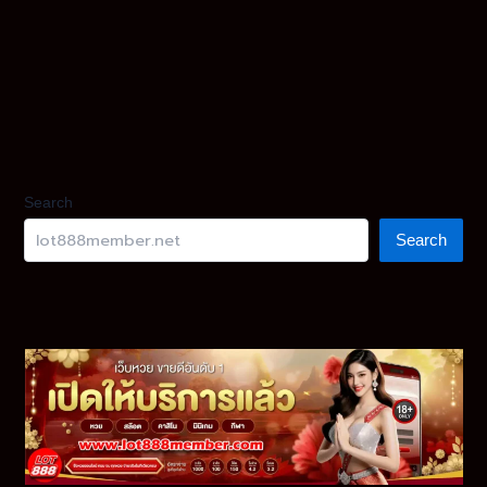
Search
Search