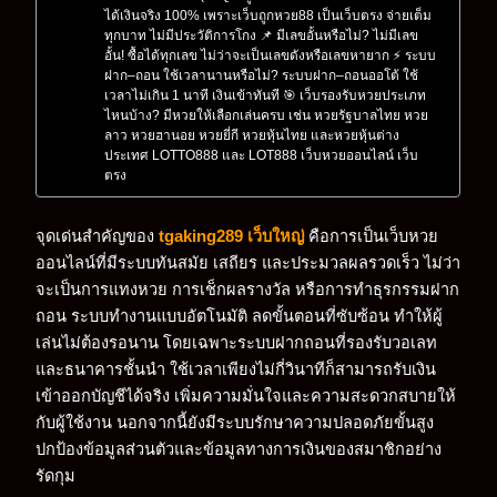
ได้เงินจริง 100% เพราะเว็บถูกหวย88 เป็นเว็บตรง จ่ายเต็ม
ทุกบาท ไม่มีประวัติการโกง 📌 มีเลขอั้นหรือไม่? ไม่มีเลข
อั้น! ซื้อได้ทุกเลข ไม่ว่าจะเป็นเลขดังหรือเลขหายาก ⚡ ระบบ
ฝาก–ถอน ใช้เวลานานหรือไม่? ระบบฝาก–ถอนออโต้ ใช้
เวลาไม่เกิน 1 นาที เงินเข้าทันที 🎯 เว็บรองรับหวยประเภท
ไหนบ้าง? มีหวยให้เลือกเล่นครบ เช่น หวยรัฐบาลไทย หวย
ลาว หวยฮานอย หวยยี่กี หวยหุ้นไทย และหวยหุ้นต่าง
ประเทศ LOTTO888 และ LOT888 เว็บหวยออนไลน์ เว็บ
ตรง
จุดเด่นสำคัญของ
tgaking289 เว็บใหญ่
คือการเป็นเว็บหวย
ออนไลน์ที่มีระบบทันสมัย เสถียร และประมวลผลรวดเร็ว ไม่ว่า
จะเป็นการแทงหวย การเช็กผลรางวัล หรือการทำธุรกรรมฝาก
ถอน ระบบทำงานแบบอัตโนมัติ ลดขั้นตอนที่ซับซ้อน ทำให้ผู้
เล่นไม่ต้องรอนาน โดยเฉพาะระบบฝากถอนที่รองรับวอเลท
และธนาคารชั้นนำ ใช้เวลาเพียงไม่กี่วินาทีก็สามารถรับเงิน
เข้าออกบัญชีได้จริง เพิ่มความมั่นใจและความสะดวกสบายให้
กับผู้ใช้งาน นอกจากนี้ยังมีระบบรักษาความปลอดภัยขั้นสูง
ปกป้องข้อมูลส่วนตัวและข้อมูลทางการเงินของสมาชิกอย่าง
รัดกุม