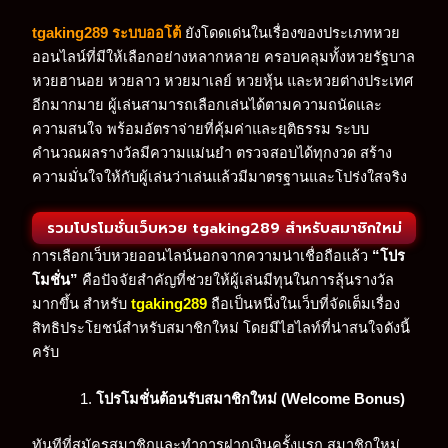
tgaking289 ระบบออโต้
ยังโดดเด่นในเรื่องของประเภทหวย
ออนไลน์ที่มีให้เลือกอย่างหลากหลาย ครอบคลุมทั้งหวยรัฐบาล
หวยฮานอย หวยลาว หวยมาเลย์ หวยหุ้น และหวยต่างประเทศ
อีกมากมาย ผู้เล่นสามารถเลือกเล่นได้ตามความถนัดและ
ความสนใจ พร้อมอัตราจ่ายที่คุ้มค่าและยุติธรรม ระบบ
คำนวณผลรางวัลมีความแม่นยำ ตรวจสอบได้ทุกงวด สร้าง
ความมั่นใจให้กับผู้เล่นว่าเล่นแล้วมีมาตรฐานและโปร่งใสจริง
รวมโปรโมชั่นเว็บหวย tgaking289 สำหรับสมาชิกใหม่
การเลือกเว็บหวยออนไลน์นอกจากความน่าเชื่อถือแล้ว
“โปร
โมชั่น”
คือปัจจัยสำคัญที่ช่วยให้ผู้เล่นมีทุนในการลุ้นรางวัล
มากขึ้น สำหรับ
tgaking289
ถือเป็นหนึ่งในเว็บที่จัดเต็มเรื่อง
สิทธิประโยชน์สำหรับสมาชิกใหม่ โดยมีไฮไลท์ที่น่าสนใจดังนี้
ครับ
โปรโมชั่นต้อนรับสมาชิกใหม่ (Welcome Bonus)
ทันทีที่สมัครสมาชิกและทำการฝากเงินครั้งแรก สมาชิกใหม่