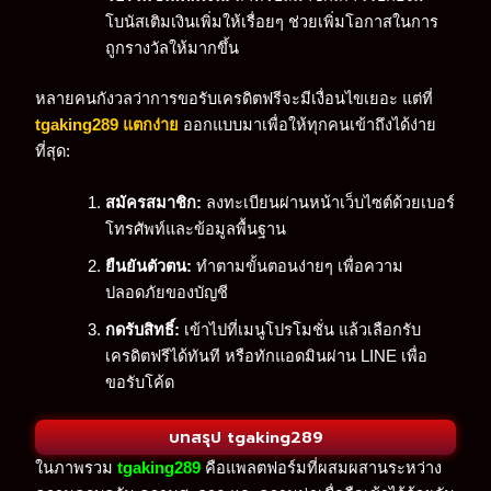
โบนัสเติมเงินเพิ่มให้เรื่อยๆ ช่วยเพิ่มโอกาสในการ
ถูกรางวัลให้มากขึ้น
หลายคนกังวลว่าการขอรับเครดิตฟรีจะมีเงื่อนไขเยอะ แต่ที่
tgaking289 แตกง่าย
ออกแบบมาเพื่อให้ทุกคนเข้าถึงได้ง่าย
ที่สุด:
สมัครสมาชิก:
ลงทะเบียนผ่านหน้าเว็บไซต์ด้วยเบอร์
โทรศัพท์และข้อมูลพื้นฐาน
ยืนยันตัวตน:
ทำตามขั้นตอนง่ายๆ เพื่อความ
ปลอดภัยของบัญชี
กดรับสิทธิ์:
เข้าไปที่เมนูโปรโมชั่น แล้วเลือกรับ
เครดิตฟรีได้ทันที หรือทักแอดมินผ่าน LINE เพื่อ
ขอรับโค้ด
บทสรุป tgaking289
ในภาพรวม
tgaking289
คือแพลตฟอร์มที่ผสมผสานระหว่าง