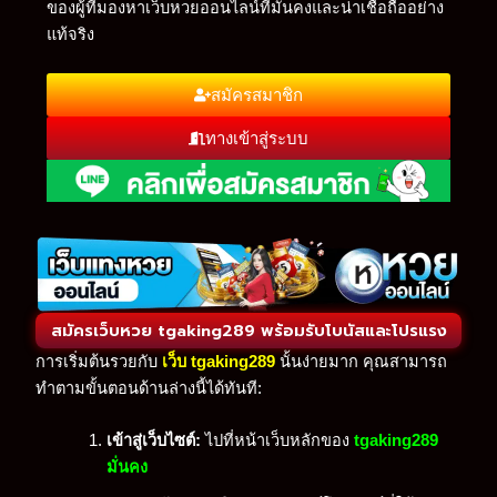
ของผู้ที่มองหาเว็บหวยออนไลน์ที่มั่นคงและน่าเชื่อถืออย่าง
แท้จริง
สมัครสมาชิก
ทางเข้าสู่ระบบ
สมัครเว็บหวย tgaking289 พร้อมรับโบนัสและโปรแรง
การเริ่มต้นรวยกับ
เว็บ tgaking289
นั้นง่ายมาก คุณสามารถ
ทำตามขั้นตอนด้านล่างนี้ได้ทันที:
เข้าสู่เว็บไซต์:
ไปที่หน้าเว็บหลักของ
tgaking289
มั่นคง