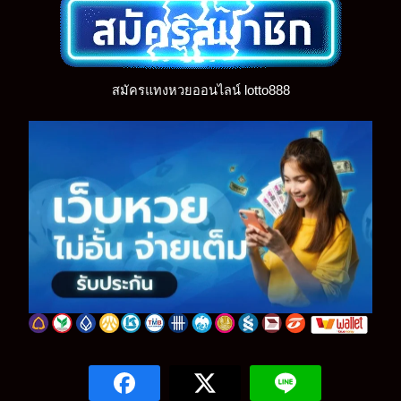
สมัครแทงหวยออนไลน์ lotto888