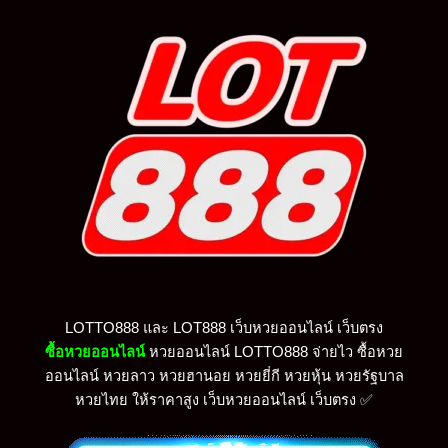
LOTTO888 และ LOT888 เว็บหวยออนไลน์ เว็บตรง
ซื้อหวยออนไลน์
หวยออนไลน์
LOTTO888
จ่ายไว
ซื้อหวย
ออนไลน์
หวยลาว หวยฮานอย หวยยี่กี หวยหุ้น หวยรัฐบาล
หวยไทย ให้ราคาสูง
เว็บหวยออนไลน์ เว็บตรง
✅