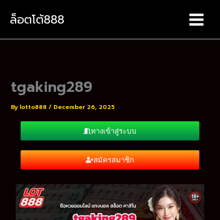
Skip
ล็อตโต้888
to
content
tgaking289
By
lotto888
/
December 26, 2025
ทางเข้าสู่ระบบ
สมัครสมาชิก