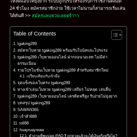
โหลดแอปให้ยุ่งยาก ระบบถูกปรับให้รองรับการใช้งานตลอด
24 ชั่วโมง สมัครสมาชิกง่าย ใช้เวลาไม่นานก็สามารถเริ่มเล่น
ได้ทันที
>>
สมัครแทงหวยเลยตร้าาา
Table of Contents
tgaking289
สมัครเว็บหวย tgaking289 พร้อมรับโบนัสและโปรแรง
tgaking289 เว็บหวยออนไลน์ ฝากถอนวอเลท ไม่มีค่า
ธรรมเนียม
รวมโปรโมชั่นเว็บหวย tgaking289 สำหรับสมาชิกใหม่
เปรียบเทียบกับเจ้ามือ
จุดแข็งของเว็บตรง tgaking289
ทางเข้าเล่นเว็บหวย tgaking289 เสถียร ไม่หลุด เล่นลื่น
tgaking289 เว็บหวยออนไลน์ เครดิตฟรีสูง รับง่ายไม่ยุ่งยาก
บทสรุป tgaking289
SAWAN365
เจ้าสัว888
roll88
huayruayreaw
คำถามที่พบบ่อย (FAQ ❓ ถูกหวยแล้วจะได้เงินจริงหรือไม่?