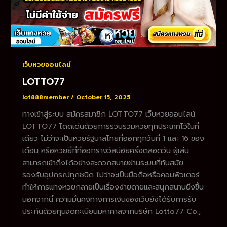
เว็บหวยออนไลน์
LOTTO77
lot888member
/
October 15, 2025
ทางเข้าสู่ระบบ สมัครสมาชิก LOTTO77 เว็บหวยออนไลน์
LOTTO77 โดดเด่นด้วยการรวบรวมหวยทุกประเภทไว้ในที่
เดียว ไม่ว่าจะเป็นหวยรัฐบาลไทยที่ออกทุกวันที่ 1 และ 16 ของ
เดือน หรือหวยยี่กี่ที่ออกรางวัลบ่อยครั้งตลอดวัน ผู้เล่น
สามารถเข้าถึงได้อย่างสะดวกสบายผ่านระบบที่ทันสมัย
รองรับอุปกรณ์ทุกชนิด ไม่ว่าจะเป็นมือถือหรือคอมพิวเตอร์
ทำให้การแทงหวยกลายเป็นเรื่องง่ายดายและสนุกสนานยิ่งขึ้น
นอกจากนี้ ความมั่นคงทางการเงินของเว็บยังได้รับการรับ
ประกันด้วยทุนจดทะเบียนมหาศาลจากบริษัท Lotto77 Co.,