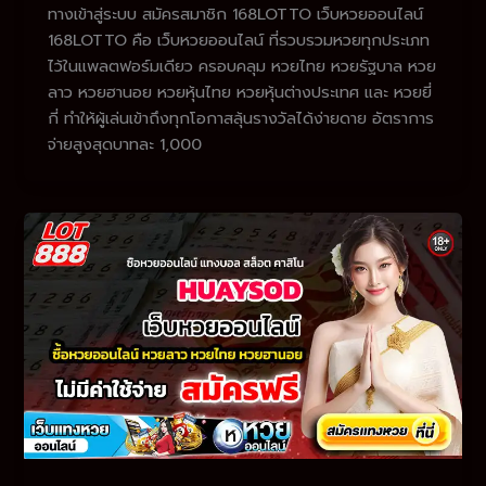
ทางเข้าสู่ระบบ สมัครสมาชิก 168LOTTO เว็บหวยออนไลน์
168LOTTO คือ เว็บหวยออนไลน์ ที่รวบรวมหวยทุกประเภท
ไว้ในแพลตฟอร์มเดียว ครอบคลุม หวยไทย หวยรัฐบาล หวย
ลาว หวยฮานอย หวยหุ้นไทย หวยหุ้นต่างประเทศ และ หวยยี่
กี่ ทำให้ผู้เล่นเข้าถึงทุกโอกาสลุ้นรางวัลได้ง่ายดาย อัตราการ
จ่ายสูงสุดบาทละ 1,000