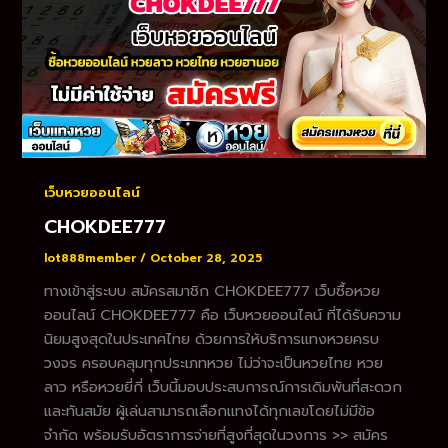
เว็บหวยออนไลน์
CHOKDEE777
lot888member
/
October 28, 2025
ทางเข้าสู่ระบบ สมัครสมาชิก CHOKDEE777 เว็บซื้อหวย
ออนไลน์ CHOKDEE777 คือ เว็บหวยออนไลน์ ที่ได้รับความ
นิยมสูงสุดในประเทศไทย ด้วยการให้บริการแทงหวยครบ
วงจร ครอบคลุมทุกประเภทหวย ไม่ว่าจะเป็นหวยไทย หวย
ลาว หรือหวยยี่กี่ เว็บนี้มอบประสบการณ์การเดิมพันที่สะดวก
และทันสมัย ผู้เล่นสามารถเลือกแทงได้ทุกเลขโดยไม่มีข้อ
จำกัด พร้อมรับอัตราการจ่ายที่สูงที่สุดในวงการ >> สมัคร