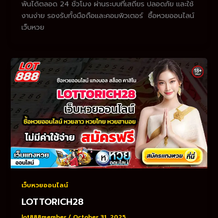
พันได้ตลอด 24 ชั่วโมง ผ่านระบบที่เสถียร ปลอดภัย และใช้
งานง่าย รองรับทั้งมือถือและคอมพิวเตอร์ ซื้อหวยออนไลน์
เว็บหวย
เว็บหวยออนไลน์
LOTTORICH28
lot888member
/
October 31, 2025