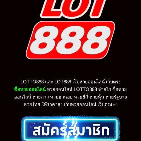
LOTTO888 และ LOT888 เว็บหวยออนไลน์ เว็บตรง
ซื้อหวยออนไลน์
หวยออนไลน์
LOTTO888
จ่ายไว
ซื้อหวย
ออนไลน์
หวยลาว หวยฮานอย หวยยี่กี หวยหุ้น หวยรัฐบาล
หวยไทย ให้ราคาสูง
เว็บหวยออนไลน์ เว็บตรง
✅