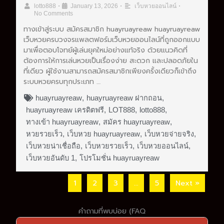
•
•
•
lotto888
January 13, 2026
เว็บหวยออนไลน์
No Comments
ทางเข้าสู่ระบบ สมัครสมาชิก huayruayreaw huayruayreaw
เว็บหวยครบวงจรแพลตฟอร์มเว็บหวยออนไลน์ที่ถูกออกแบบ
มาเพื่อตอบโจทย์ผู้เล่นยุคใหม่อย่างแท้จริง ด้วยแนวคิดที่
ต้องการให้การเล่นหวยเป็นเรื่องง่าย สะดวก และปลอดภัยใน
ที่เดียว ผู้ใช้งานสามารถสมัครสมาชิกเพียงครั้งเดียวก็เข้าถึง
ระบบหวยครบทุกประเภท …
huayruayreaw
,
huayruayreaw ฝากถอน
,
huayruayreaw เครดิตฟรี
,
LOT888
,
lotto888
,
ทางเข้า huayruayreaw
,
สมัคร huayruayreaw
,
หวยรวยเร็ว
,
เว็บหวย huayruayreaw
,
เว็บหวยจ่ายจริง
,
เว็บหวยน่าเชื่อถือ
,
เว็บหวยรวยเร็ว
,
เว็บหวยออนไลน์
,
เว็บหวยอันดับ 1
,
โปรโมชั่น huayruayreaw
1
2
3
…
5
Next »
คำถามที่พบบ่อย (FAQ