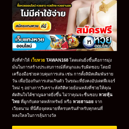
สิ่งที่ทำให้
เว็บหวย
TAWAN168
โดดเด่นยิ่งขึ้นคือการมุ่ง
มั่นในการสร้างประสบการณ์ที่สนุกและรับผิดชอบ โดยมี
เครื่องมือช่วยควบคุมการเล่น เช่น การตั้งลิมิตเดิมพันราย
วัน เพื่อป้องกันการเล่นเกินตัว ในขณะที่ยังคงอัปเดตฟีเจอร์
ใหม่ ๆ อย่างการวิเคราะห์สถิติหวยย้อนหลังที่ช่วยให้คุณ
ตัดสินใจได้ชาญฉลาดยิ่งขึ้น ไม่ว่าคุณจะชื่นชอบ
หวยหุ้น
ไทย
ที่ผูกกับตลาดหลักทรัพย์ หรือ
หวยฮานอย
จาก
เวียดนาม ที่นี่คือจุดหมายที่ครบครันสำหรับทุกคนที่
หลงใหลในการลุ้นรางวัล