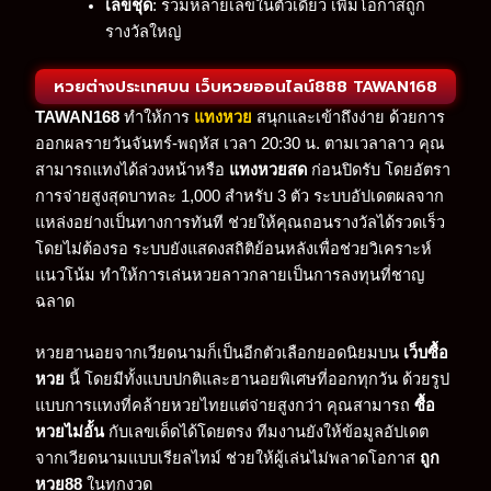
เลขชุด
: รวมหลายเลขในตั๋วเดียว เพิ่มโอกาสถูก
รางวัลใหญ่
หวยต่างประเทศบน เว็บหวยออนไลน์888 TAWAN168
TAWAN168
ทำให้การ
แทงหวย
สนุกและเข้าถึงง่าย ด้วยการ
ออกผลรายวันจันทร์-พฤหัส เวลา 20:30 น. ตามเวลาลาว คุณ
สามารถแทงได้ล่วงหน้าหรือ
แทงหวยสด
ก่อนปิดรับ โดยอัตรา
การจ่ายสูงสุดบาทละ 1,000 สำหรับ 3 ตัว ระบบอัปเดตผลจาก
แหล่งอย่างเป็นทางการทันที ช่วยให้คุณถอนรางวัลได้รวดเร็ว
โดยไม่ต้องรอ ระบบยังแสดงสถิติย้อนหลังเพื่อช่วยวิเคราะห์
แนวโน้ม ทำให้การเล่นหวยลาวกลายเป็นการลงทุนที่ชาญ
ฉลาด
หวยฮานอยจากเวียดนามก็เป็นอีกตัวเลือกยอดนิยมบน
เว็บซื้อ
หวย
นี้ โดยมีทั้งแบบปกติและฮานอยพิเศษที่ออกทุกวัน ด้วยรูป
แบบการแทงที่คล้ายหวยไทยแต่จ่ายสูงกว่า คุณสามารถ
ซื้อ
หวยไม่อั้น
กับเลขเด็ดได้โดยตรง ทีมงานยังให้ข้อมูลอัปเดต
จากเวียดนามแบบเรียลไทม์ ช่วยให้ผู้เล่นไม่พลาดโอกาส
ถูก
หวย88
ในทุกงวด