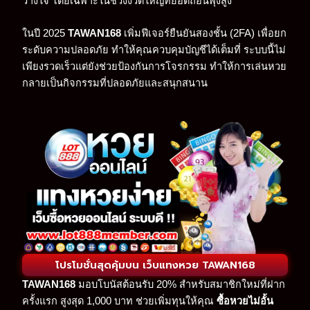
วางใจ โดยเฉพาะในช่วงงวดใหญ่ที่ยอดถอนพุ่งสูง
ในปี 2025
TAWAN168
เพิ่มฟีเจอร์ยืนยันสองชั้น (2FA) เพื่อยก
ระดับความปลอดภัย ทำให้คุณควบคุมบัญชีได้เต็มที่ ระบบนี้ไม่
เพียงรวดเร็วแต่ยังช่วยป้องกันการโจรกรรม ทำให้การเล่นหวย
กลายเป็นกิจกรรมที่ปลอดภัยและสนุกสนาน
โปรโมชั่นสุดคุ้มบน เว็บแทงหวย TAWAN168
TAWAN168
มอบโบนัสต้อนรับ 20% สำหรับสมาชิกใหม่ที่ฝาก
ครั้งแรก สูงสุด 1,000 บาท ช่วยเพิ่มทุนให้คุณ
ซื้อหวยไม่อั้น