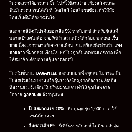
ในงวดแรกได้ยาวนานขึ้น โปรนี้ใช้งานง่าย เพียงสมัครและ
ยืนยันตัวตนก็รับได้ทันที โดยไม่มีเงื่อนไขซับซ้อน ทำให้มือ
ใหม่เริ่มต้นได้อย่างมั่นใจ
นอกจากนี้ยังมีโปรคืนยอดเสีย 5% ทุกสัปดาห์ สำหรับผู้เล่นที่
พลาดเป้าแต่ไม่ท้อ ช่วยรีเทิร์นส่วนหนึ่งให้กลับมาเล่นต่อ
เว็บ
หวย
นี้ยังแจกรางวัลพิเศษรายเดือน เช่น ฟรีเครดิตสำหรับ
แทง
หวยลาว
ที่ฝากครบเงื่อนไข ทุกโปรถูกอัปเดตตามเทศกาล เพื่อ
ให้สมาชิกได้รับความคุ้มค่าตลอดปี
โปรโมชั่นบน
TAWAN168
ออกแบบมาเพื่อทุกคน ไม่ว่าจะเป็น
โบนัสเติมเงินรายวันหรือลุ้นรางวัลใหญ่จากกิจกรรมเช็คอิน
ทีมงานยังแจ้งเตือนโปรใหม่ผ่านแอป ทำให้คุณไม่พลาด
โอกาส
ถูกหวย88
ด้วยทุนเพิ่ม
โบนัสฝากแรก 20%
: เพิ่มทุนสูงสุด 1,000 บาท ใช้
แทงได้ทุกหวย
คืนยอดเสีย 5%
: รีเทิร์นรายสัปดาห์ ไม่มียอดต่ำสุด