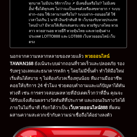
ทุกบาท ไม่มีประวัติการโกง 📌 มีเลขอั้นหรือไม่? ไม่มีเลข
อั้น! ซื้อได้ทุกเลข ไม่ว่าจะเป็นเลขดังหรือเลขหายาก ⚡ ระบบ
ฝาก–ถอน ใช้เวลานานหรือไม่? ระบบฝาก–ถอนออโต้ ใช้
เวลาไม่เกิน 1 นาที เงินเข้าทันที 🎯 เว็บรองรับหวยประเภท
ไหนบ้าง? มีหวยให้เลือกเล่นครบ เช่น หวยรัฐบาลไทย หวย
ลาว หวยฮานอย หวยยี่กี หวยหุ้นไทย และหวยหุ้นต่าง
ประเทศ LOTTO888 และ LOT888 เว็บหวยออนไลน์ เว็บ
ตรง
นอกจากความหลากหลายของหวยแล้ว
หวยออนไลน์
TAWAN168
ยังเน้นระบบฝากถอนที่รวดเร็วและปลอดภัย รอง
รับทรูวอเลทและธนาคารหลัก ๆ โดยไม่มีขั้นต่ำ ทำให้มือใหม่
เริ่มต้นได้สบาย ๆ ไม่ต้องกังวลเรื่องทุนน้อย ทีมงานมืออาชีพ
คอยให้บริการ 24 ชั่วโมง ช่วยตอบคำถามและแก้ปัญหาได้ทัน
ท่วงที เช่น การตรวจสอบผลหวยที่อัปเดตเร็วกว่าที่อื่น คุณจะ
ได้รับแจ้งเตือนผลรางวัลทันทีที่ประกาศ และถอนเงินรางวัลได้
ภายในไม่กี่นาที เรียกได้ว่าเป็น
เว็บหวยออนไลน์888
ที่ผสม
ผสานความสะดวกเข้ากับความน่าเชื่อถือได้อย่างลงตัว