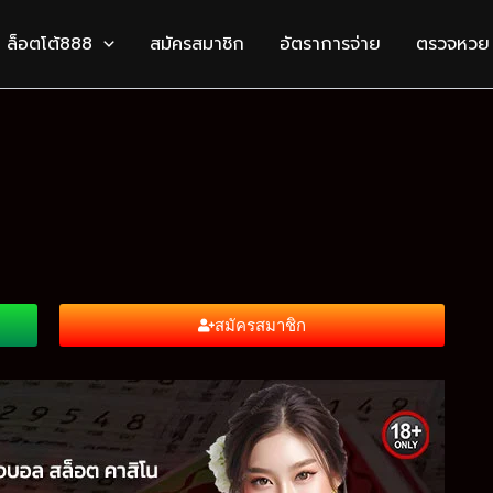
ล็อตโต้888
สมัครสมาชิก
อัตราการจ่าย
ตรวจหวย
สมัครสมาชิก