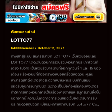
เว็บหวยออนไลน์
LOTTO77
lot888member
/
October 15, 2025
ทางเข้าสู่ระบบ สมัครสมาชิก LOTTO77 เว็บหวยออนไลน์
LOTTO77 โดดเด่นด้วยการรวบรวมหวยทุกประเภทไว้ในที่
เดียว ไม่ว่าจะเป็นหวยรัฐบาลไทยที่ออกทุกวันที่ 1 และ 16 ของ
เดือน หรือหวยยี่กี่ที่ออกรางวัลบ่อยครั้งตลอดวัน ผู้เล่น
สามารถเข้าถึงได้อย่างสะดวกสบายผ่านระบบที่ทันสมัย
รองรับอุปกรณ์ทุกชนิด ไม่ว่าจะเป็นมือถือหรือคอมพิวเตอร์
ทำให้การแทงหวยกลายเป็นเรื่องง่ายดายและสนุกสนานยิ่งขึ้น
นอกจากนี้ ความมั่นคงทางการเงินของเว็บยังได้รับการรับ
ประกันด้วยทุนจดทะเบียนมหาศาลจากบริษัท Lotto77 Co.,