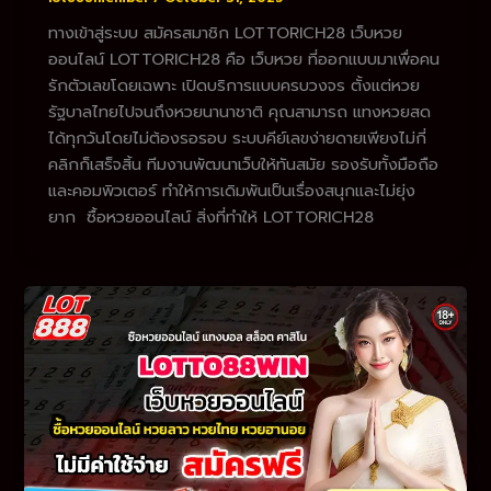
ทางเข้าสู่ระบบ สมัครสมาชิก LOTTORICH28 เว็บหวย
ออนไลน์ LOTTORICH28 คือ เว็บหวย ที่ออกแบบมาเพื่อคน
รักตัวเลขโดยเฉพาะ เปิดบริการแบบครบวงจร ตั้งแต่หวย
รัฐบาลไทยไปจนถึงหวยนานาชาติ คุณสามารถ แทงหวยสด
ได้ทุกวันโดยไม่ต้องรอรอบ ระบบคีย์เลขง่ายดายเพียงไม่กี่
คลิกก็เสร็จสิ้น ทีมงานพัฒนาเว็บให้ทันสมัย รองรับทั้งมือถือ
และคอมพิวเตอร์ ทำให้การเดิมพันเป็นเรื่องสนุกและไม่ยุ่ง
ยาก ซื้อหวยออนไลน์ สิ่งที่ทำให้ LOTTORICH28