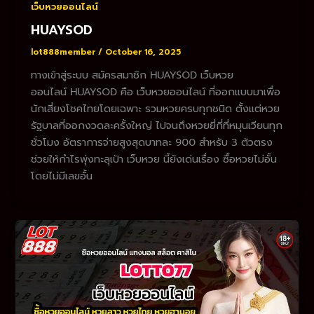
เว็บหวยออนไลน์
HUAYSOD
lot888member
/
October 16, 2025
ทางเข้าสู่ระบบ สมัครสมาชิก HUAYSOD เว็บหวย
ออนไลน์ HUAYSOD คือ เว็บหวยออนไลน์ ที่ออกแบบมาเพื่อ
นักเสี่ยงโชคไทยโดยเฉพาะ รวมหวยครบทุกชนิด ตั้งแต่หวย
รัฐบาลที่ออกงวดละครั้งใหญ่ ไปจนถึงหวยยี่กี่ที่หมุนเวียนทุก
ชั่วโมง อัตราการจ่ายสูงสุดบาทละ 900 สำหรับ 3 ตัวตรง
ช่วยให้กำไรพุ่งทะลุเป้า เว็บหวย นี้ยังเด่นเรื่อง ซื้อหวยไม่อั้น
โดยไม่มีเลขอั้น