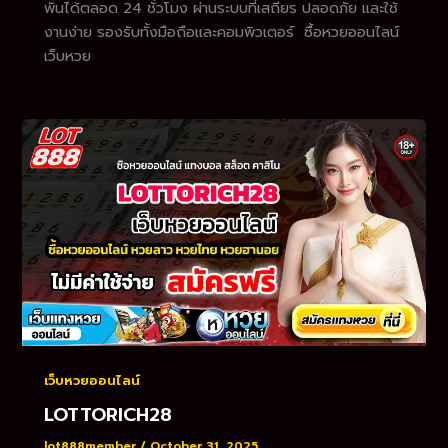
พันได้ตลอด 24 ชั่วโมง ผ่านระบบที่เสถียร ปลอดภัย และใช้
งานง่าย รองรับทั้งมือถือและคอมพิวเตอร์ ซื้อหวยออนไลน์
เว็บหวย
เว็บหวยออนไลน์
LOTTORICH28
lot888member
/
October 31, 2025