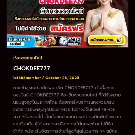
เว็บหวยออนไลน์
CHOKDEE777
lot888member
/
October 28, 2025
ทางเข้าสู่ระบบ สมัครสมาชิก CHOKDEE777 เว็บซื้อหวย
ออนไลน์ CHOKDEE777 คือ เว็บหวยออนไลน์ ที่ได้รับความ
นิยมสูงสุดในประเทศไทย ด้วยการให้บริการแทงหวยครบ
วงจร ครอบคลุมทุกประเภทหวย ไม่ว่าจะเป็นหวยไทย หวย
ลาว หรือหวยยี่กี่ เว็บนี้มอบประสบการณ์การเดิมพันที่สะดวก
และทันสมัย ผู้เล่นสามารถเลือกแทงได้ทุกเลขโดยไม่มีข้อ
จำกัด พร้อมรับอัตราการจ่ายที่สูงที่สุดในวงการ >> สมัคร