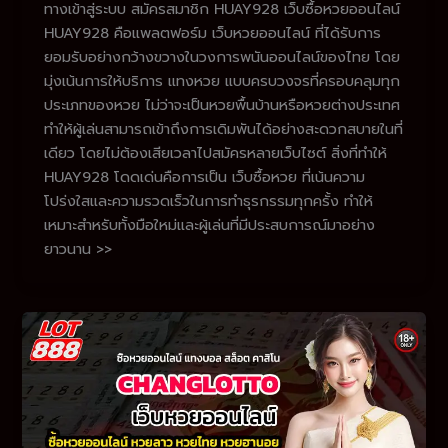
ทางเข้าสู่ระบบ สมัครสมาชิก HUAY928 เว็บซื้อหวยออนไลน์
HUAY928 คือแพลตฟอร์ม เว็บหวยออนไลน์ ที่ได้รับการ
ยอมรับอย่างกว้างขวางในวงการพนันออนไลน์ของไทย โดย
มุ่งเน้นการให้บริการ แทงหวย แบบครบวงจรที่ครอบคลุมทุก
ประเภทของหวย ไม่ว่าจะเป็นหวยพื้นบ้านหรือหวยต่างประเทศ
ทำให้ผู้เล่นสามารถเข้าถึงการเดิมพันได้อย่างสะดวกสบายในที่
เดียว โดยไม่ต้องเสียเวลาไปสมัครหลายเว็บไซต์ สิ่งที่ทำให้
HUAY928 โดดเด่นคือการเป็น เว็บซื้อหวย ที่เน้นความ
โปร่งใสและความรวดเร็วในการทำธุรกรรมทุกครั้ง ทำให้
เหมาะสำหรับทั้งมือใหม่และผู้เล่นที่มีประสบการณ์มาอย่าง
ยาวนาน >>