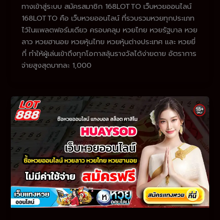
ทางเข้าสู่ระบบ สมัครสมาชิก 168LOTTO เว็บหวยออนไลน์
168LOTTO คือ เว็บหวยออนไลน์ ที่รวบรวมหวยทุกประเภท
ไว้ในแพลตฟอร์มเดียว ครอบคลุม หวยไทย หวยรัฐบาล หวย
ลาว หวยฮานอย หวยหุ้นไทย หวยหุ้นต่างประเทศ และ หวยยี่
กี่ ทำให้ผู้เล่นเข้าถึงทุกโอกาสลุ้นรางวัลได้ง่ายดาย อัตราการ
จ่ายสูงสุดบาทละ 1,000