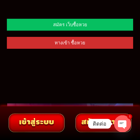
สมัคร เว็บซื้อหวย
ทางเข้า ซื้อหวย
1
ติดต่อ
Open
chaty