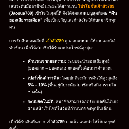
เล่นระดับมืออาชีพยืนระยะได้ยาวนาน
โปรโมชั่นเจ้าสัว789
(Jaosua789)
เข้าใจในจุดนี้ดี จึงได้จัดแคมเปญสุดพิเศษ
“คืน
ยอดเสียรายเดือน”
เพื่อเป็นขวัญและกำลังใจให้กับสมาชิกทุก
คน
การรับคืนยอดเสียที่
เจ้าสัว789
ถูกออกแบบมาให้ง่ายและไม่
ซับซ้อน เพื่อให้สมาชิกได้รับผลประโยชน์สูงสุด:
คำนวณจากยอดรวม:
ระบบจะนำยอดเสียสุทธิ
(ยอดฝาก – ยอดถอน) ตลอดทั้งเดือนมาคำนวณ
เปอร์เซ็นต์การคืน:
โดยปกติจะมีการคืนให้สูงสุดถึง
5% – 10%
(ขึ้นอยู่กับระดับสมาชิกหรือกิจกรรมใน
ช่วงนั้น)
ระบบอัตโนมัติ:
สมาชิกสามารถกดรับยอดคืนได้เอง
ผ่านหน้าเว็บไซต์ในวันที่กำหนดของทุกต้นเดือน
เมื่อได้รับเงินคืนจาก
เจ้าสัว789
มาแล้ว แนะนำให้ใช้กลยุทธ์
ดังนี้: