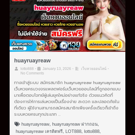
huayruayreaw
•
•
•
lotto888
January 13, 2026
เว็บหวยออนไลน์
No Comments
ทางเข้าสู่ระบบ สมัครสมาชิก huayruayreaw huayruayreaw
เว็บหวยครบวงจรแพลตฟอร์มเว็บหวยออนไลน์ที่ถูกออกแบบ
มาเพื่อตอบโจทย์ผู้เล่นยุคใหม่อย่างแท้จริง ด้วยแนวคิดที่
ต้องการให้การเล่นหวยเป็นเรื่องง่าย สะดวก และปลอดภัยใน
ที่เดียว ผู้ใช้งานสามารถสมัครสมาชิกเพียงครั้งเดียวก็เข้าถึง
ระบบหวยครบทุกประเภท …
huayruayreaw
,
huayruayreaw ฝากถอน
,
huayruayreaw เครดิตฟรี
,
LOT888
,
lotto888
,