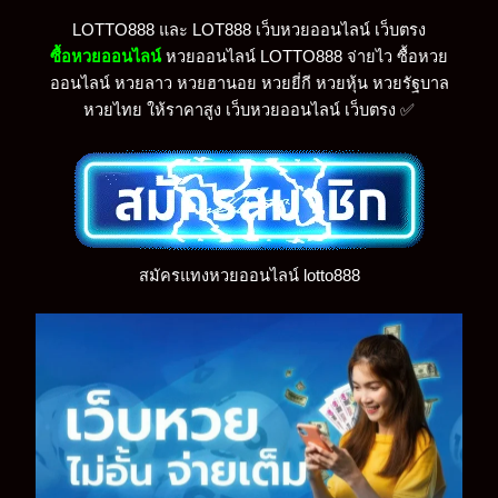
LOTTO888 และ LOT888 เว็บหวยออนไลน์ เว็บตรง
ซื้อหวยออนไลน์
หวยออนไลน์
LOTTO888
จ่ายไว
ซื้อหวย
ออนไลน์
หวยลาว หวยฮานอย หวยยี่กี หวยหุ้น หวยรัฐบาล
หวยไทย ให้ราคาสูง
เว็บหวยออนไลน์ เว็บตรง
✅
สมัครแทงหวยออนไลน์ lotto888