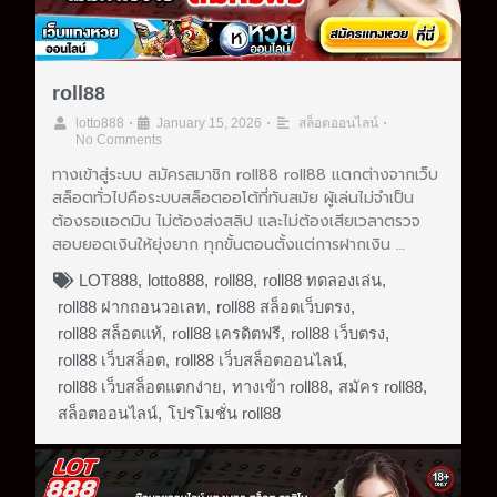
roll88
•
•
•
lotto888
January 15, 2026
สล็อตออนไลน์
No Comments
ทางเข้าสู่ระบบ สมัครสมาชิก roll88 roll88 แตกต่างจากเว็บ
สล็อตทั่วไปคือระบบสล็อตออโต้ที่ทันสมัย ผู้เล่นไม่จำเป็น
ต้องรอแอดมิน ไม่ต้องส่งสลิป และไม่ต้องเสียเวลาตรวจ
สอบยอดเงินให้ยุ่งยาก ทุกขั้นตอนตั้งแต่การฝากเงิน …
LOT888
,
lotto888
,
roll88
,
roll88 ทดลองเล่น
,
roll88 ฝากถอนวอเลท
,
roll88 สล็อตเว็บตรง
,
roll88 สล็อตแท้
,
roll88 เครดิตฟรี
,
roll88 เว็บตรง
,
roll88 เว็บสล็อต
,
roll88 เว็บสล็อตออนไลน์
,
roll88 เว็บสล็อตแตกง่าย
,
ทางเข้า roll88
,
สมัคร roll88
,
สล็อตออนไลน์
,
โปรโมชั่น roll88