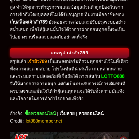
สูง ทำให้ทุกการทำธุรกรรมและข้อมูลส่วนตัวถูกป้องกันจาก
การเข้าถึงโดยบุคคลที่ไม่ได้รับอนุญาต ทีมงานมืออาชีพของ
เว็บสล็อตเจ้าสัว789
ยังคอยตรวจสอบและปรับปรุงระบบอย่าง
สม่ำเสมอ เพื่อให้ผู้เล่นมั่นใจได้ว่าการฝากถอนทุกครั้งจะเป็น
ไปอย่างราบรื่นและปลอดภัยอย่างแท้จริง
บทสรุป เจ้าสัว789
สรุปแล้ว
เจ้าสัว789
เป็นแพลตฟอร์มที่รวมทุกอย่างไว้ในที่เดียว
ทั้งความสะดวกสบาย โปรโมชั่นที่น่าสนใจ เกมหลากหลาย
และระบบความปลอดภัยที่เชื่อถือได้ การเล่นกับ
LOTTO888
จึงให้มากกว่าความสนุก แต่ยังเป็นประสบการณ์การเดิมพันที่
ครบวงจรและมั่นใจได้ว่าผู้เล่นทุกคนจะได้รับทั้งความบันเทิง
และโอกาสในการทำกำไรอย่างแท้จริง
อ้างอิง:
ซื้อหวยออนไลน์
|
เว็บหวย
|
หวยออนไลน์
Credit :
lot888member.net