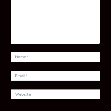
Name*
Email*
Website