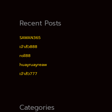
Recent Posts
SAWAN365
เจ้าสัว888
roll88
huayruayreaw
เจ้าสัว777
Categories