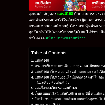
จุดเด่นสำคัญของ
แสนดี168
คือความครบวงจรข
และต่างประเทศมาไว้ในเว็บเดียว ผู้เล่นสามา
ฮานอย หวยมาเลย์ หวยหุ้นไทย หวยหุ้นต่างประ
ทุกวัน ทำให้ไม่พลาดโอกาสลุ้นโชค ไม่ว่าจะเป็น
ชั่วโมง
>>
สมัครแทงหวยเลยตร้าาา
Table of Contents
แสนดี168
ทางเข้าเว็บหวย แสนดี168 ล่าสุด เล่นได้ตลอด 24
แสนดี168 เว็บหวยออนไลน์ฝากถอนวอเลท ไม่ต้อ
แสนดี168 เว็บหวยออนไลน์แจกเครดิตฟรี ไม่ต้องฝ
เปรียบเทียบกับเจ้ามือ
จุดแข็งของเว็บตรง แสนดี168
เว็บหวยออนไลน์ แสนดี168 มาแรง ปีนี้ คนเล่นเยอ
โปรโมชั่นเว็บหวย แสนดี168 แจกหนักทุกวัน ไม่
บทสรุป แสนดี168