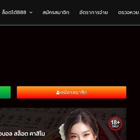
ล็อตโต้888
สมัครสมาชิก
อัตราการจ่าย
ตรวจหวย
สมัครสมาชิก