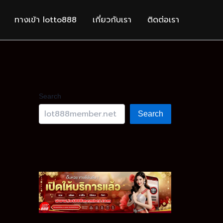
ทางเข้า lotto888
เกี่ยวกับเรา
ติดต่อเรา
Search
Search