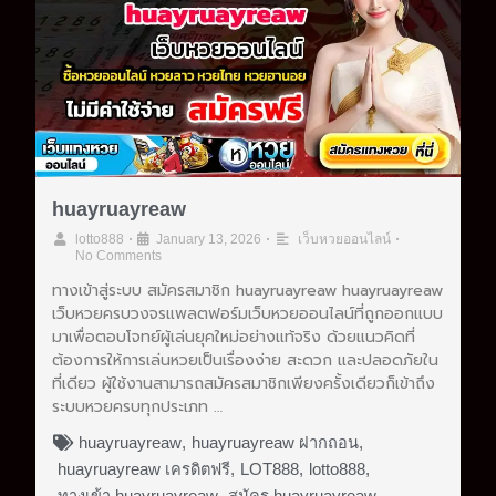
huayruayreaw
•
•
•
lotto888
January 13, 2026
เว็บหวยออนไลน์
No Comments
ทางเข้าสู่ระบบ สมัครสมาชิก huayruayreaw huayruayreaw
เว็บหวยครบวงจรแพลตฟอร์มเว็บหวยออนไลน์ที่ถูกออกแบบ
มาเพื่อตอบโจทย์ผู้เล่นยุคใหม่อย่างแท้จริง ด้วยแนวคิดที่
ต้องการให้การเล่นหวยเป็นเรื่องง่าย สะดวก และปลอดภัยใน
ที่เดียว ผู้ใช้งานสามารถสมัครสมาชิกเพียงครั้งเดียวก็เข้าถึง
ระบบหวยครบทุกประเภท …
huayruayreaw
,
huayruayreaw ฝากถอน
,
huayruayreaw เครดิตฟรี
,
LOT888
,
lotto888
,
ทางเข้า huayruayreaw
,
สมัคร huayruayreaw
,