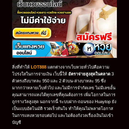
สิ่งที่ทำให้
LOT888
แตกต่างจากเว็บหวยทั่วไปคือความ
โปร่งใสในการจ่ายเงิน เว็บนี้ให้
อัตราจ่ายสูงสุดในตลาด
3
ตัวตรงถึงบาทละ 950 และ 2 ตัวบน-ล่างบาทละ 95 ซึ่ง
มากกว่าหลายเว็บทั่วไป และไม่มีการจำกัดเลข ไม่มีเลขอั้น
คุณสามารถแทงได้ทุกเลขที่คุณต้องการ เพิ่มโอกาสในการ
ถูกรางวัลสูงสุด นอกจากนี้ ระบบฝาก-ถอนของ Huaytop ยัง
เป็นแบบอัตโนมัติ รวดเร็วทันใจ ทำให้คุณไม่พลาดโอกาส
ในการแทงหวยรอบต่อไป และไม่ต้องกังวลเรื่องเงินไม่เข้า
บัญชี