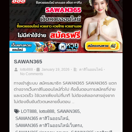
SAWAN365
•
•
•
lotto888
January 19, 2026
คาสิโนออนไลน์
No Comments
ทางเข้าสู่ระบบ สมัครสมาชิก SAWAN365 SAWAN365 แตก
ต่างจากเว็บคาสิโนออนไลน์ทั่วไป คือขั้นตอนการสมัครที่ง่าย
และรวดเร็ว ใช้เวลาเพียงไม่กี่นาที ไม่ต้องส่งเอกสารยุ่งยาก
ไม่ต้องยืนยันตัวตนหลายขั้นตอน …
LOT888
,
lotto888
,
SAWAN365
,
SAWAN365 คาสิโนออนไลน์
,
SAWAN365 คาสิโนออนไลน์เว็บตรง
,