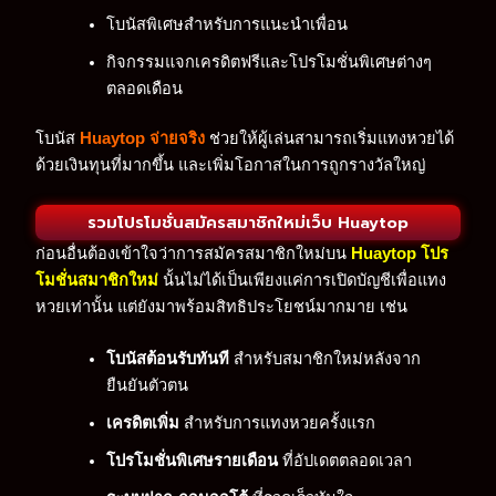
โบนัสพิเศษสำหรับการแนะนำเพื่อน
กิจกรรมแจกเครดิตฟรีและโปรโมชั่นพิเศษต่างๆ
ตลอดเดือน
โบนัส
Huaytop จ่ายจริง
ช่วยให้ผู้เล่นสามารถเริ่มแทงหวยได้
ด้วยเงินทุนที่มากขึ้น และเพิ่มโอกาสในการถูกรางวัลใหญ่
รวมโปรโมชั่นสมัครสมาชิกใหม่เว็บ Huaytop
ก่อนอื่นต้องเข้าใจว่าการสมัครสมาชิกใหม่บน
Huaytop โปร
โมชั่นสมาชิกใหม่
นั้นไม่ได้เป็นเพียงแค่การเปิดบัญชีเพื่อแทง
หวยเท่านั้น แต่ยังมาพร้อมสิทธิประโยชน์มากมาย เช่น
โบนัสต้อนรับทันที
สำหรับสมาชิกใหม่หลังจาก
ยืนยันตัวตน
เครดิตเพิ่ม
สำหรับการแทงหวยครั้งแรก
โปรโมชั่นพิเศษรายเดือน
ที่อัปเดตตลอดเวลา