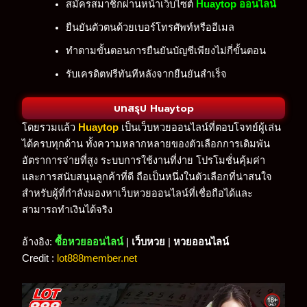
สมัครสมาชิกผ่านหน้าเว็บไซต์
Huaytop ออนไลน์
ยืนยันตัวตนด้วยเบอร์โทรศัพท์หรืออีเมล
ทำตามขั้นตอนการยืนยันบัญชีเพียงไม่กี่ขั้นตอน
รับเครดิตฟรีทันทีหลังจากยืนยันสำเร็จ
บทสรุป Huaytop
โดยรวมแล้ว
Huaytop
เป็นเว็บหวยออนไลน์ที่ตอบโจทย์ผู้เล่น
ได้ครบทุกด้าน ทั้งความหลากหลายของตัวเลือกการเดิมพัน
อัตราการจ่ายที่สูง ระบบการใช้งานที่ง่าย โปรโมชั่นคุ้มค่า
และการสนับสนุนลูกค้าที่ดี ถือเป็นหนึ่งในตัวเลือกที่น่าสนใจ
สำหรับผู้ที่กำลังมองหาเว็บหวยออนไลน์ที่เชื่อถือได้และ
สามารถทำเงินได้จริง
อ้างอิง:
ซื้อหวยออนไลน์
|
เว็บหวย
|
หวยออนไลน์
Credit :
lot888member.net