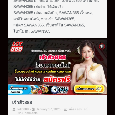
SAWAN365 ฝากถอน วอเลท
,
SAWAN365 เครดิตฟรี
,
SAWAN365 เล่นง่าย ได้เงินจริง
,
SAWAN365 เล่นผ่านมือถือ
,
SAWAN365 เว็บตรง
,
คาสิโนออนไลน์
,
ทางเข้า SAWAN365
,
สมัคร SAWAN365
,
เว็บคาสิโน SAWAN365
,
โปรโมชั่น SAWAN365
เจ้าสัว888
•
•
•
lotto888
January 17, 2026
สล็อตออนไลน์
No Comments