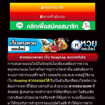
สมัครสมาชิก
ทางเข้าสู่ระบบ
ฝากถอนวอเลท เว็บ Huaytop สะดวกทันใจ
การเล่นหวยออนไลน์ในปัจจุบันไม่เพียงแต่ต้องการความ
สนุกสนานและโอกาสในการถูกรางวัลเท่านั้น แต่ยังต้องการ
ระบบการฝากถอนที่รวดเร็ว ปลอดภัย และสะดวกต่อผู้ใช้งาน
เว็บ
Huaytop ฝากถอนออโต้
จึงเป็นตัวเลือกที่ตอบโจทย์ความ
ต้องการเหล่านี้ได้อย่างครบถ้วน ด้วยระบบ
ฝากถอนวอเลท
ที่
ทันสมัย ผู้เล่นสามารถทำรายการได้ทุกที่ทุกเวลา ไม่ต้องเสีย
เวลาเดินทางไปธนาคารหรือรอคิวให้ยุ่งยาก ระบบนี้ออกแบบ
มาให้รองรับการทำธุรกรรมแบบอัตโนมัติ ทำให้ทุกการฝาก