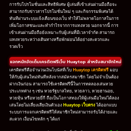
การรับโปรโมชั่นและสิทธิพิเศษ ผู้เล่นที่เข้าเล่นผ่านมือถือจะ
สามารถรับข่าวสารโปรโมชั่นใหม่ ๆ และกิจกรรมพิเศษได้
ทันทีผ่านระบบแจ้งเตือนของเว็บ ทำให้ไม่พลาดโอกาสในการ
เพิ่มโอกาสชนะและทำกำไรจากการแทงหวย นอกจากนี้ การ
เข้าเล่นผ่านมือถือยังเหมาะกับผู้เล่นที่มีเวลาจำกัด สามารถ
แทงหวยระหว่างเดินทางหรือพักผ่อนได้อย่างสะดวกและ
รวดเร็ว
แจกหนักจัดเต็มเครดิตฟรีเว็บ Huaytop สำหรับสมาชิกใหม่
เครดิตฟรีคือจำนวนเงินโบนัสที่เว็บ
Huaytop เครดิตฟรี
มอบ
ให้กับผู้เล่นใหม่ทันทีหลังจากสมัครสมาชิก โดยไม่จำเป็นต้อง
ฝากเงินก่อน สามารถใช้เครดิตฟรีนี้ในการทดลองเล่นหวย
ประเภทต่าง ๆ เช่น หวยรัฐบาลไทย, หวยลาว, หวยฮานอย,
หวยหุ้น หรือหวยยี่กี ถือเป็นโอกาสทองให้ผู้เล่นมือใหม่ได้ลอง
เล่นโดยไม่เสี่ยงเสียเงินตัวเอง
Huaytop เว็บตรง
ได้ออกแบบ
ระบบการแจกเครดิตฟรีให้สมาชิกใหม่สามารถรับได้ง่ายและ
สะดวก เงื่อนไขหลัก ๆ ได้แก่