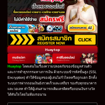
Huaytop
Huaytop
โดดเด่นในเรื่องความปลอดภัยของข้อมูลส่วนตัว
และการทำธุรกรรมทางการเงิน ด้วยระบบเข้ารหัสขั้นสูง (SSL
Encryption) ทำให้ข้อมูลของผู้เล่นไม่รั่วไหลหรือถูกแฮก อีกทั้ง
ระบบการฝากถอนเงินยังรวดเร็วและเสถียร รองรับทุกธนาคาร
และวอเลท ทำให้ผู้เล่นสามารถเติมเครดิตหรือถอนเงินรางวัล
ได้ทันใจโดยไม่ต้องรอนาน