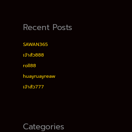
Recent Posts
SAWAN365
เจ้าสัว888
roll88
huayruayreaw
เจ้าสัว777
Categories