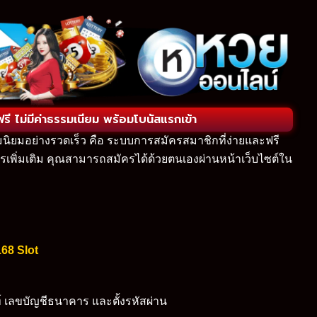
 ไม่มีค่าธรรมเนียม พร้อมโบนัสแรกเข้า
นิยมอย่างรวดเร็ว คือ ระบบการสมัครสมาชิกที่ง่ายและฟรี
รเพิ่มเติม คุณสามารถสมัครได้ด้วยตนเองผ่านหน้าเว็บไซต์ใน
8 Slot
ท์ เลขบัญชีธนาคาร และตั้งรหัสผ่าน