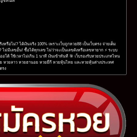
ญชีทันที
งหรือไม่? ได้เงินจริง 100% เพราะเว็บถูกหวย88 เป็นเว็บตรง จ่ายเต็ม
? ไม่มีเลขอั้น! ซื้อได้ทุกเลข ไม่ว่าจะเป็นเลขดังหรือเลขหายาก ⚡ ระบบ
ต้ ใช้เวลาไม่เกิน 1 นาที เงินเข้าทันที 🎯 เว็บรองรับหวยประเภทไหน
ไทย หวยลาว หวยฮานอย หวยยี่กี หวยหุ้นไทย และหวยหุ้นต่างประเทศ
บตรง