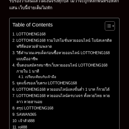
รับรองว่าเล่นแล้วได้เงินจริงทุกบิล ไม่ว่าจะถูกหลักพันหรือหลัก
แสน เว็บนี้จ่ายเต็มไม่หัก
Table of Contents
LOTTOHENG168
LOTTOHENG168 รวมโปรโมชั่นหวยออนไลน์ โบนัสเครดิต
ฟรีที่คอหวยห้ามพลาด
วิธีคำนวณเลขเด็ดก่อนซื้อหวยออนไลน์ LOTTOHENG168
แบบมืออาชีพ
ขั้นตอนสมัครสมาชิกเว็บหวยออนไลน์ LOTTOHENG168
ภายใน 1 นาที
เปรียบเทียบกับเจ้ามือ
จุดแข็งของเว็บตรง LOTTOHENG168
LOTTOHENG168 หวยออนไลน์แทงขั้นต่ำ 1 บาท ก็รวยได้
LOTTOHENG168 หวยออนไลน์ครบวงจร ทั้งหวยไทย หวย
ลาว หวยฮานอย
สรุป LOTTOHENG168
SAWAN365
เจ้าสัว888
roll88