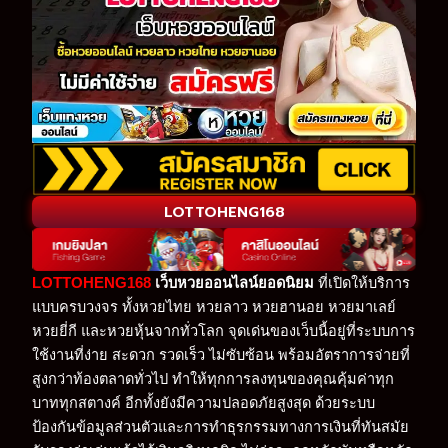
LOTTOHENG168
LOTTOHENG168
เว็บหวยออนไลน์ยอดนิยม
ที่เปิดให้บริการ
แบบครบวงจร ทั้งหวยไทย หวยลาว หวยฮานอย หวยมาเลย์
หวยยี่กี และหวยหุ้นจากทั่วโลก จุดเด่นของเว็บนี้อยู่ที่ระบบการ
ใช้งานที่ง่าย สะดวก รวดเร็ว ไม่ซับซ้อน พร้อมอัตราการจ่ายที่
สูงกว่าท้องตลาดทั่วไป ทำให้ทุกการลงทุนของคุณคุ้มค่าทุก
บาททุกสตางค์ อีกทั้งยังมีความปลอดภัยสูงสุด ด้วยระบบ
ป้องกันข้อมูลส่วนตัวและการทำธุรกรรมทางการเงินที่ทันสมัย