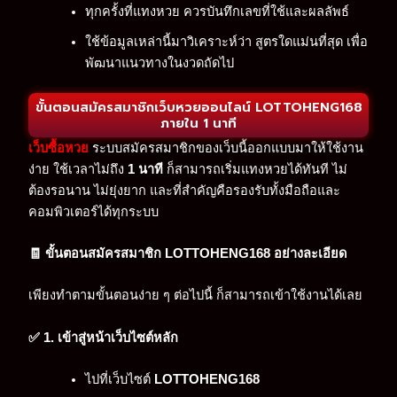
ทุกครั้งที่แทงหวย ควรบันทึกเลขที่ใช้และผลลัพธ์
ใช้ข้อมูลเหล่านี้มาวิเคราะห์ว่า สูตรใดแม่นที่สุด เพื่อ
พัฒนาแนวทางในงวดถัดไป
ขั้นตอนสมัครสมาชิกเว็บหวยออนไลน์ LOTTOHENG168
ภายใน 1 นาที
เว็บซื้อหวย
ระบบสมัครสมาชิกของเว็บนี้ออกแบบมาให้ใช้งาน
ง่าย ใช้เวลาไม่ถึง
1 นาที
ก็สามารถเริ่มแทงหวยได้ทันที ไม่
ต้องรอนาน ไม่ยุ่งยาก และที่สำคัญคือรองรับทั้งมือถือและ
คอมพิวเตอร์ได้ทุกระบบ
🧾 ขั้นตอนสมัครสมาชิก LOTTOHENG168 อย่างละเอียด
เพียงทำตามขั้นตอนง่าย ๆ ต่อไปนี้ ก็สามารถเข้าใช้งานได้เลย
✅ 1. เข้าสู่หน้าเว็บไซต์หลัก
ไปที่เว็บไซต์
LOTTOHENG168