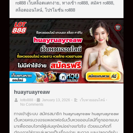
roll88 เว็บสล็อตแตกง่าย
,
ทางเข้า roll88
,
สมัคร roll88
,
สล็อตออนไลน์
,
โปรโมชั่น roll88
huayruayreaw
•
•
•
lotto888
January 13, 2026
เว็บหวยออนไลน์
No Comments
ทางเข้าสู่ระบบ สมัครสมาชิก huayruayreaw huayruayreaw
เว็บหวยครบวงจรแพลตฟอร์มเว็บหวยออนไลน์ที่ถูกออกแบบ
มาเพื่อตอบโจทย์ผู้เล่นยุคใหม่อย่างแท้จริง ด้วยแนวคิดที่
ต้องการให้การเล่นหวยเป็นเรื่องง่าย สะดวก และปลอดภัยใน