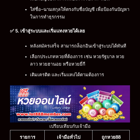
ใส่ชื่อ–นามสกุลให้ตรงกับชื่อบัญชี เพื่อป้องกันปัญหา
ในการทำธุรกรรม
✅ 5. เข้าสู่ระบบและเริ่มแทงหวยได้เลย
หลังสมัครเสร็จ สามารถล็อกอินเข้าสู่ระบบได้ทันที
เลือกประเภทหวยที่ต้องการ เช่น หวยรัฐบาล หวย
ลาว หวยฮานอย หรือหวยยี่กี
เติมเครดิต และเริ่มแทงได้ตามต้องการ
เปรียบเทียบกับเจ้ามือ
รายการ
เจ้ามือทั่วไป
ถูกหวย88