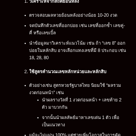
วิเคราะห์จากสถิติย้อนหลัง
ตรวจสอบผลหวยย้อนหลังอย่างน้อย 10-20 งวด
จดบันทึกตัวเลขที่ออกบ่อย เช่น เลขที่ออกซ้ำ เลขคู่-
คี่ หรือเลขเบิ้ล
นำข้อมูลมาวิเคราะห์แนวโน้ม เช่น ถ้า “เลข 8” ออก
บ่อยในหลักสิบ อาจเลือกแทงเลขที่มี 8 ประกอบ เช่น
18, 28, 80
ใช้สูตรคำนวณเลขหลักหน่วยและหลักสิบ
ตัวอย่างเช่น สูตรหวยรัฐบาลไทย นิยมใช้ “ผลรวม
งวดก่อนหน้า” เช่น
นำผลรางวัลที่ 1 งวดก่อนหน้า + เลขท้าย 2
ตัว มาบวกกัน
จากนั้นนำผลลัพธ์มาหาเลขเด่น 1 ตัว เพื่อ
เป็นแนวทาง
แม้จะไม่แม่น 100% แต่ช่วยเพิ่มโอกาสในการคัด