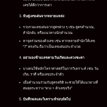
เลขได้ดีกว่าการเดา
จับคู่เลขเด่นจากหลายแหล่ง
รวบรวมเลขเด่นจากสูตรต่าง ๆ เช่น สูตรคำนวณ,
สำนักดัง, หรือแนวทางนักคำนวณ
หาจุดร่วมของตัวเลข เช่น หากหลายสำนักให้เลข
“7” ตรงกัน ถือว่าเป็นเลขเด่นประจำงวด
อย่ามองข้ามเลขตามวันเกิดและดวงชะตา
บางคนใช้หลักโหราศาสตร์ในการวิเคราะห์ เช่น วัน
เกิด, ราศี หรือเลขประจำตัว
เมื่อคำนวณร่วมกับสูตรสถิติ จะช่วยให้ได้แนวทางที่
สมดุลระหว่าง “ดวง + ตัวเลขจริง”
บันทึกผลและวิเคราะห์รอบถัดไป