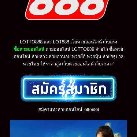
LOTTO888 และ LOT888 เว็บหวยออนไลน์ เว็บตรง
ซื้อหวยออนไลน์
หวยออนไลน์
LOTTO888
จ่ายไว
ซื้อหวย
ออนไลน์
หวยลาว หวยฮานอย หวยยี่กี หวยหุ้น หวยรัฐบาล
หวยไทย ให้ราคาสูง
เว็บหวยออนไลน์ เว็บตรง
✅
สมัครแทงหวยออนไลน์ lotto888