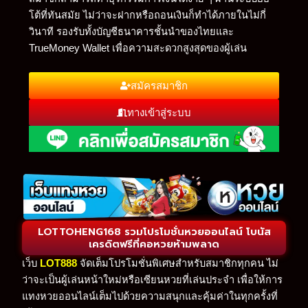
โต้ที่ทันสมัย ไม่ว่าจะฝากหรือถอนเงินก็ทำได้ภายในไม่กี่
วินาที รองรับทั้งบัญชีธนาคารชั้นนำของไทยและ
TrueMoney Wallet เพื่อความสะดวกสูงสุดของผู้เล่น
สมัครสมาชิก
ทางเข้าสู่ระบบ
LOTTOHENG168 รวมโปรโมชั่นหวยออนไลน์ โบนัส
เครดิตฟรีที่คอหวยห้ามพลาด
เว็บ
LOT888
จัดเต็มโปรโมชั่นพิเศษสำหรับสมาชิกทุกคน ไม่
ว่าจะเป็นผู้เล่นหน้าใหม่หรือเซียนหวยที่เล่นประจำ เพื่อให้การ
แทงหวยออนไลน์เต็มไปด้วยความสนุกและคุ้มค่าในทุกครั้งที่