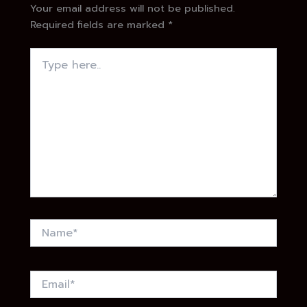
Your email address will not be published.
Required fields are marked
*
Type
here..
Name*
Email*