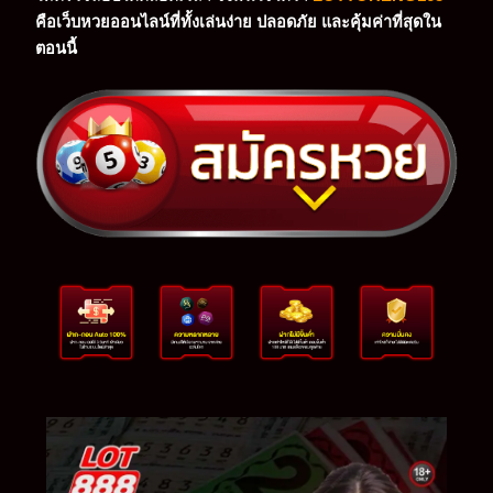
คือเว็บหวยออนไลน์ที่ทั้งเล่นง่าย ปลอดภัย และคุ้มค่าที่สุดใน
ตอนนี้