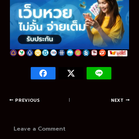
PREVIOUS
NEXT
Leave a Comment