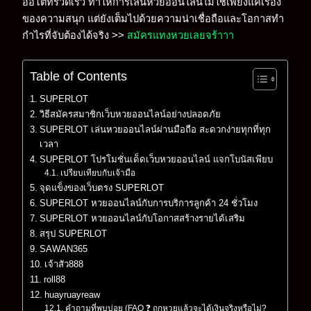
ออโต้ที่รวดเร็ว ทำให้การเล่นหวยออนไลน์ไม่ใช่เพียงแค่เรื่อง
ของความสนุก แต่ยังเต็มไปด้วยความน่าเชื่อถือและโอกาสทำ
กำไรที่จับต้องได้จริง
>>
สมัครแทงหวยเลยจร้าาา
Table of Contents
SUPERLOT
วิธีสมัครสมาชิกเว็บหวยออนไลน์อย่างปลอดภัย
SUPERLOT เล่นหวยออนไลน์ผ่านมือถือ สะดวกง่ายทุกที่ทุก
เวลา
SUPERLOT โปรโมชั่นเด็ดเว็บหวยออนไลน์ แจกโบนัสเพียบ
เปรียบเทียบกับเจ้ามือ
จุดแข็งของเว็บตรง SUPERLOT
SUPERLOT หวยออนไลน์กับการบริการลูกค้า 24 ชั่วโมง
SUPERLOT หวยออนไลน์กับโอกาสสร้างรายได้เสริม
สรุป SUPERLOT
SAWAN365
เจ้าสัว888
roll88
huayruayreaw
คำถามที่พบบ่อย (FAQ ❓ ถูกหวยแล้วจะได้เงินจริงหรือไม่?