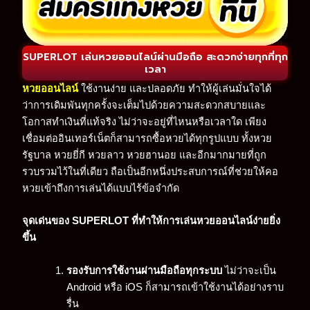
SUPERLOT เล่นหวยออนไลน์ผ่านมือถือ สะดวกง่ายทุกที่ทุก
เวลา
หวยออนไลน์
ใช้งานง่าย และปลอดภัย ทำให้ผู้เล่นมั่นใจได้
ว่าการเดิมพันทุกครั้งจะเต็มไปด้วยความสะดวกสบายและ
โอกาสทำเงินที่แท้จริง ไม่ว่าจะอยู่ที่ไหนหรือเวลาใด เพียง
เชื่อมต่ออินเทอร์เน็ตก็สามารถซื้อหวยได้ทุกรูปแบบ ทั้งหวย
รัฐบาล หวยยี่กี หวยลาว หวยฮานอย และอีกมากมายที่ถูก
รวบรวมไว้ในที่เดียว ถือเป็นอีกหนึ่งประสบการณ์ที่ช่วยให้คอ
หวยเข้าถึงการเล่นได้แบบไร้ข้อจำกัด
จุดเด่นของ SUPERLOT ที่ทำให้การเล่นหวยออนไลน์ง่ายยิ่ง
ขึ้น
รองรับการใช้งานผ่านมือถือทุกระบบ
ไม่ว่าจะเป็น
Android หรือ iOS ก็สามารถเข้าใช้งานได้อย่างราบ
รื่น