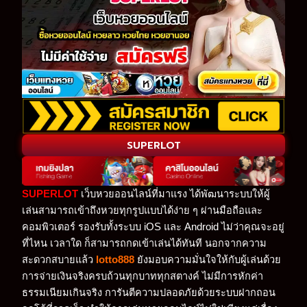
SUPERLOT
SUPERLOT
เว็บหวยออนไลน์ที่มาแรง ได้พัฒนาระบบให้ผู้
เล่นสามารถเข้าถึงหวยทุกรูปแบบได้ง่าย ๆ ผ่านมือถือและ
คอมพิวเตอร์ รองรับทั้งระบบ iOS และ Android ไม่ว่าคุณจะอยู่
ที่ไหน เวลาใด ก็สามารถกดเข้าเล่นได้ทันที นอกจากความ
สะดวกสบายแล้ว
lotto888
ยังมอบความมั่นใจให้กับผู้เล่นด้วย
การจ่ายเงินจริงครบถ้วนทุกบาททุกสตางค์ ไม่มีการหักค่า
ธรรมเนียมเกินจริง การันตีความปลอดภัยด้วยระบบฝากถอน