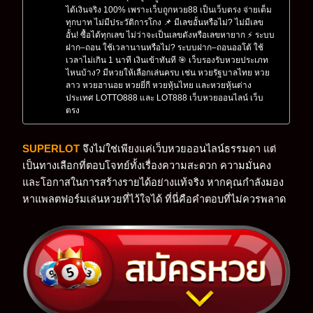
ได้เงินจริง 100% เพราะเว็บถูกหวย88 เป็นเว็บตรง จ่ายเต็ม
ทุกบาท ไม่มีประวัติการโกง 📌 มีเลขอั้นหรือไม่? ไม่มีเลข
อั้น! ซื้อได้ทุกเลข ไม่ว่าจะเป็นเลขดังหรือเลขหายาก ⚡ ระบบ
ฝาก–ถอน ใช้เวลานานหรือไม่? ระบบฝาก–ถอนออโต้ ใช้
เวลาไม่เกิน 1 นาที เงินเข้าทันที 🎯 เว็บรองรับหวยประเภท
ไหนบ้าง? มีหวยให้เลือกเล่นครบ เช่น หวยรัฐบาลไทย หวย
ลาว หวยฮานอย หวยยี่กี หวยหุ้นไทย และหวยหุ้นต่าง
ประเทศ LOTTO888 และ LOT888 เว็บหวยออนไลน์ เว็บ
ตรง
SUPERLOT
จึงไม่ใช่เพียงแค่เว็บหวยออนไลน์ธรรมดา แต่
เป็นทางเลือกที่ตอบโจทย์ทั้งเรื่องความสะดวก ความมั่นคง
และโอกาสในการสร้างรายได้อย่างแท้จริง หากคุณกำลังมอง
หาแพลตฟอร์มเล่นหวยที่ไว้ใจได้ ที่นี่คือคำตอบที่ไม่ควรพลาด