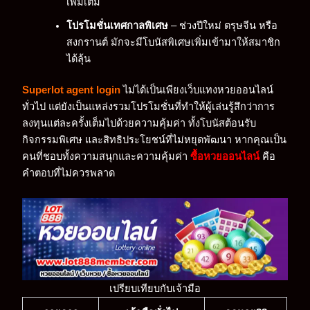
เพิ่มเติม
โปรโมชั่นเทศกาลพิเศษ
– ช่วงปีใหม่ ตรุษจีน หรือ
สงกรานต์ มักจะมีโบนัสพิเศษเพิ่มเข้ามาให้สมาชิก
ได้ลุ้น
Superlot agent login
ไม่ได้เป็นเพียงเว็บแทงหวยออนไลน์
ทั่วไป แต่ยังเป็นแหล่งรวมโปรโมชั่นที่ทำให้ผู้เล่นรู้สึกว่าการ
ลงทุนแต่ละครั้งเต็มไปด้วยความคุ้มค่า ทั้งโบนัสต้อนรับ
กิจกรรมพิเศษ และสิทธิประโยชน์ที่ไม่หยุดพัฒนา หากคุณเป็น
คนที่ชอบทั้งความสนุกและความคุ้มค่า
ซื้อหวยออนไลน์
คือ
คำตอบที่ไม่ควรพลาด
เปรียบเทียบกับเจ้ามือ