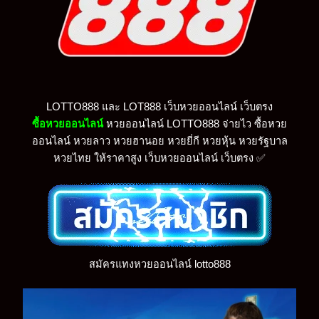
LOTTO888 และ LOT888 เว็บหวยออนไลน์ เว็บตรง
ซื้อหวยออนไลน์
หวยออนไลน์
LOTTO888
จ่ายไว
ซื้อหวย
ออนไลน์
หวยลาว หวยฮานอย หวยยี่กี หวยหุ้น หวยรัฐบาล
หวยไทย ให้ราคาสูง
เว็บหวยออนไลน์ เว็บตรง
✅
สมัครแทงหวยออนไลน์ lotto888