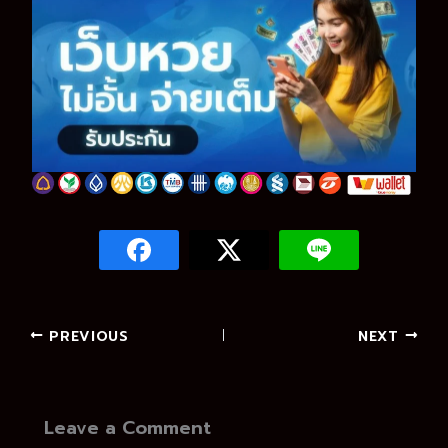
PREVIOUS
NEXT
Leave a Comment