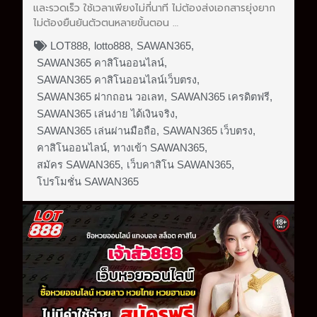
และรวดเร็ว ใช้เวลาเพียงไม่กี่นาที ไม่ต้องส่งเอกสารยุ่งยาก
ไม่ต้องยืนยันตัวตนหลายขั้นตอน …
LOT888
,
lotto888
,
SAWAN365
,
SAWAN365 คาสิโนออนไลน์
,
SAWAN365 คาสิโนออนไลน์เว็บตรง
,
SAWAN365 ฝากถอน วอเลท
,
SAWAN365 เครดิตฟรี
,
SAWAN365 เล่นง่าย ได้เงินจริง
,
SAWAN365 เล่นผ่านมือถือ
,
SAWAN365 เว็บตรง
,
คาสิโนออนไลน์
,
ทางเข้า SAWAN365
,
สมัคร SAWAN365
,
เว็บคาสิโน SAWAN365
,
โปรโมชั่น SAWAN365