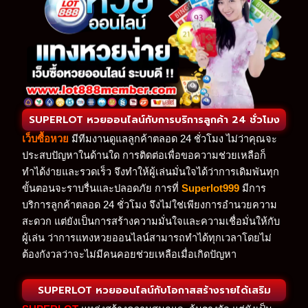
SUPERLOT หวยออนไลน์กับการบริการลูกค้า 24 ชั่วโมง
เว็บซื้อหวย
มีทีมงานดูแลลูกค้าตลอด 24 ชั่วโมง ไม่ว่าคุณจะ
ประสบปัญหาในด้านใด การติดต่อเพื่อขอความช่วยเหลือก็
ทำได้ง่ายและรวดเร็ว จึงทำให้ผู้เล่นมั่นใจได้ว่าการเดิมพันทุก
ขั้นตอนจะราบรื่นและปลอดภัย การที่
Superlot999
มีการ
บริการลูกค้าตลอด 24 ชั่วโมง จึงไม่ใช่เพียงการอำนวยความ
สะดวก แต่ยังเป็นการสร้างความมั่นใจและความเชื่อมั่นให้กับ
ผู้เล่น ว่าการแทงหวยออนไลน์สามารถทำได้ทุกเวลาโดยไม่
ต้องกังวลว่าจะไม่มีคนคอยช่วยเหลือเมื่อเกิดปัญหา
SUPERLOT หวยออนไลน์กับโอกาสสร้างรายได้เสริม