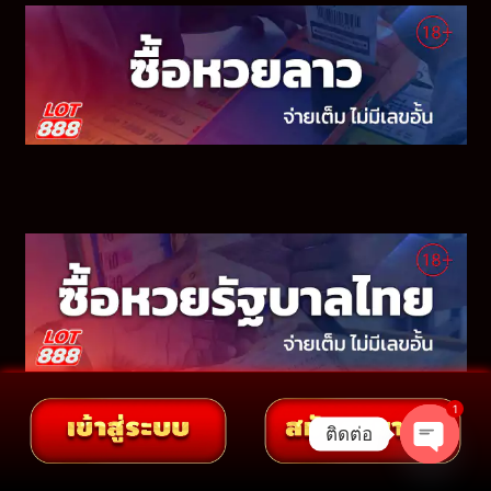
1
ติดต่อ
Open
chaty