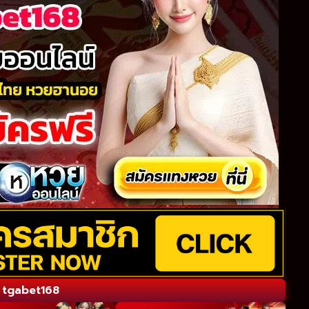
tgabet168