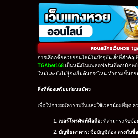
สอนสมัครเว็บหวย tga
การเลือกซื้อหวยออนไลน์ในปัจจุบัน สิ่งที่สำคัญที
TGAbet168
เป็นหนึ่งในแพลตฟอร์มที่ตอบโจทย์
ใหม่และยังไม่รู้จะเริ่มต้นตรงไหน ทำตามขั้นตอน
สิ่งที่ต้องเตรียมก่อนสมัคร
เพื่อให้การสมัครราบรื่นและใช้เวลาน้อยที่สุด ควร
เบอร์โทรศัพท์มือถือ:
ที่สามารถรับข้
บัญชีธนาคาร:
ชื่อบัญชีต้อง
ตรงกับชื่