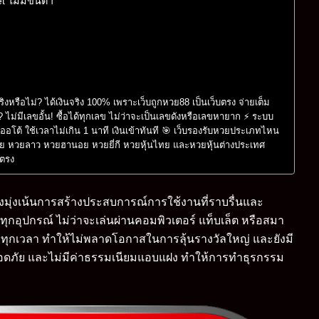
ไม่มีขั้นต่ำ
งหรือไม่? ได้เงินจริง 100% เพราะเว็บถูกหวย88 เป็นเว็บตรง จ่ายเต็ม
? ไม่มีเลขอั้น! ซื้อได้ทุกเลข ไม่ว่าจะเป็นเลขดังหรือเลขหายาก ⚡ ระบบ
ต้ ใช้เวลาไม่เกิน 1 นาที เงินเข้าทันที 🎯 เว็บรองรับหวยประเภทไหน
ไทย หวยลาว หวยฮานอย หวยยี่กี หวยหุ้นไทย และหวยหุ้นต่างประเทศ
บตรง
ังมุ่งเน้นการสร้างประสบการณ์การใช้งานที่ราบรื่นและ
กอุปกรณ์ ไม่ว่าจะเล่นผ่านคอมพิวเตอร์ แท็บเล็ต หรือสมา
ี่ทุกเวลา ทำให้ไม่พลาดโอกาสในการลุ้นรางวัลใหญ่ และยังมี
ปลอดภัย และไม่มีค่าธรรมเนียมแอบแฝง ทำให้การทำธุรกรรม