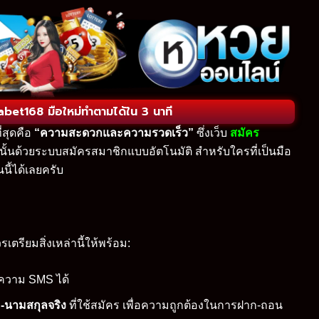
bet168 มือใหม่ทำตามได้ใน 3 นาที
่สุดคือ
“ความสะดวกและความรวดเร็ว”
ซึ่งเว็บ
สมัคร
นั้นด้วยระบบสมัครสมาชิกแบบอัตโนมัติ สำหรับใครที่เป็นมือ
นี้ได้เลยครับ
เตรียมสิ่งเหล่านี้ให้พร้อม:
อความ SMS ได้
อ-นามสกุลจริง
ที่ใช้สมัคร เพื่อความถูกต้องในการฝาก-ถอน