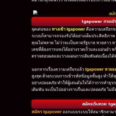
tgapower ทางเข้าเ
จุดเด่นของ
ทางเข้า tgapower
คือความเสถียรขอ
ระบบก็สามารถรองรับได้อย่างเต็มประสิทธิภาพ 
คุณไม่พลาด ไม่ว่าจะเป็นหวยรัฐบาล หวยลาว หว
เลขที่ต้องการแทงได้อย่างรวดเร็วและแม่นยำ 
ตรวจสอบผลและวางแผนการเดิมพันต่อเนื่องได้ท
นอกจากเรื่องความเสถียรแล้ว
tgapower หวยอ
สูงสุด ด้วยระบบการเข้ารหัสข้อมูลขั้นสูง ทำให
อย่างปลอดภัย ทำให้ผู้เล่นมั่นใจได้ว่าการทำธ
เดิมพัน จะเป็นไปอย่างราบรื่นและปลอดภัย ไม่ม
สมัครเว็บหวย tgap
สมัคร tgapower
ออกแบบระบบให้สมาชิกสามารถ