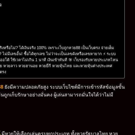
จ
งหรือไม่? ได้เงินจริง 100% เพราะเว็บถูกหวย88 เป็นเว็บตรง จ่ายเต็ม
? ไม่มีเลขอั้น! ซื้อได้ทุกเลข ไม่ว่าจะเป็นเลขดังหรือเลขหายาก ⚡ ระบบ
ต้ ใช้เวลาไม่เกิน 1 นาที เงินเข้าทันที 🎯 เว็บรองรับหวยประเภทไหน
ไทย หวยลาว หวยฮานอย หวยยี่กี หวยหุ้นไทย และหวยหุ้นต่างประเทศ
บตรง
88
ยังมีความปลอดภัยสูง ระบบเว็บไซต์มีการเข้ารหัสข้อมูลขั้น
นถูกเก็บรักษาอย่างมั่นคง ผู้เล่นสามารถมั่นใจได้ว่าไม่มี
์
มีหวยให้เลือกเล่นครบทุกประเภท ทั้งหวยรัฐบาลไทย หวย