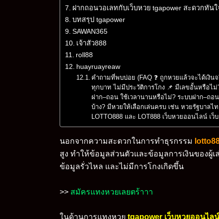
ฝากถอนวอเลทกับเว็บหวย tgapower สะดวกทันใ
บทสรุป tgapower
SAWAN365
เจ้าสัว888
roll88
huayruayreaw
คำถามที่พบบ่อย (FAQ ❓ ถูกหวยแล้วจะได้เงินจริ
ทุกบาท ไม่มีประวัติการโกง 📌 มีเลขอั้นหรือไม่
ฝาก–ถอน ใช้เวลานานหรือไม่? ระบบฝาก–ถอนออโ
บ้าง? มีหวยให้เลือกเล่นครบ เช่น หวยรัฐบาล
LOTTO888 และ LOT888 เว็บหวยออนไลน์ เว็
นอกจากความสะดวกในการทำธุรกรรม
lotto8
สูง ทำให้ข้อมูลส่วนตัวและข้อมูลการเงินของผู้เล่
ข้อมูลรั่วไหล และไม่มีการโกงเกิดขึ้น
>>
สมัครแทงหวยเลยตร้าาา
ในด้านการแทงหวย
tgapower เว็บหวยออนไลน