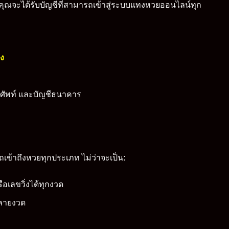
ว คุณจะได้รับบัญชีที่สามารถเข้าสู่ระบบแทงหวยออนไลน์ทุก
ิง
โทรศัพท์ และบัญชีธนาคาร
ข้าถึงหวยทุกประเภท ไม่ว่าจะเป็น:
รือเลขวิ่งได้ทุกงวด
หลายงวด