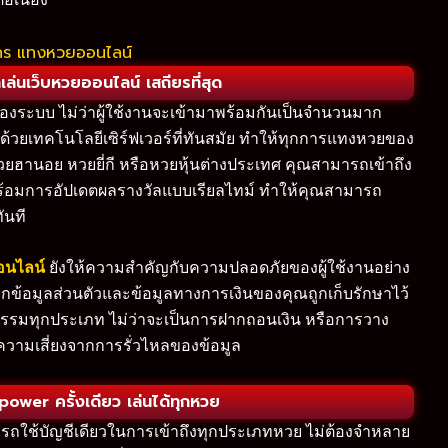
ล่นเว็บหวยออนไลน์ เสถียรที่สุด
งระบบ ไม่ว่าผู้ใช้งานจะเข้ามาพร้อมกันเป็นจำนวนมาก
ด้วยเทคโนโลยีเซิร์ฟเวอร์ที่ทันสมัย ทำให้ทุกการแทงหวยของ
ยฮานอย หวยยี่กี หรือหวยหุ้นต่างประเทศ คุณสามารถเข้าถึง
พร้อมการอัปเดตผลรางวัลแบบเรียลไทม์ ทำให้คุณสามารถ
ันที
อนไลน์
ยังให้ความสำคัญกับความปลอดภัยของผู้ใช้งานอย่าง
้ทุกข้อมูลส่วนตัวและข้อมูลทางการเงินของคุณถูกเก็บรักษาไว้
ุรกรรมทุกประเภท ไม่ว่าจะเป็นการฝากถอนเงิน หรือการวาง
ีความเสี่ยงจากการรั่วไหลของข้อมูล
ower ครั้งเดียว เล่นได้ทุกหวย
ใช้บัญชีเดียวในการเข้าถึงทุกประเภทหวย ไม่ต้องจำหลาย